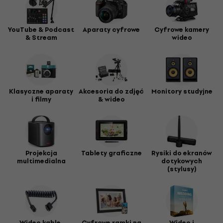
YouTube & Podcast
Aparaty cyfrowe
Cyfrowe kamery
& Stream
wideo
Klasyczne aparaty
Akcesoria do zdjęć
Monitory studyjne
i filmy
& wideo
Projekcja
Tablety graficzne
Rysiki do ekranów
multimedialna
dotykowych
(stylusy)
Wideo kable,
Cyfrowe ramki na
Wideo i