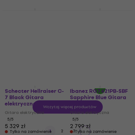
Ibanez RGIXL7-BKF
Schecter Omen
Black Flat Gitara
Extreme-7 LH Black
elektryczna
Cherry Gitara
elektryczna
Gitara elektryczna
Gitara elektryczna
2,6
/5
4 090 zł
4,6
/5
3 139 zł
W magazynie u dostawcy
Tylko na zamówienie
Schecter Hellraiser C-
Ibanez RG7421PB-SBF
7 Black Gitara
Sapphire Blue Gitara
elektryczna
elektryczna
Wczytaj więcej produktów
Gitara elektryczna
Gitara elektryczna
5
/5
5
/5
5 329 zł
2 799 zł
1
2
3
Tylko na zamówienie
Tylko na zamówienie