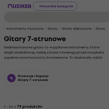
Wszystkie kategorie
Instrumenty muzyczne
Gitary
Gitary elektryczne
Gitary 
Gitary 7-strunowe
Siedmiostrunowe gitary to wyjątkowe instrumenty, które
dzięki dodatkowej, niskiej strunie otwierają przed muzykami
zupełnie nowe horyzonty brzmieniowe. To doskonały wybór
dla gitarzystów poszukujących głębszych, potężniejszych
tonów i pragnących eksperymentować z zaawansowanymi
technikami gry oraz złożonymi aranżacjami.
Promocje i kupony:
W naszej ofercie znajdziesz szeroki wybór modeli, co
Gitary 7-strunowe
pozwala idealnie dopasować instrument do indywidualnych
preferencji i stylu muzycznego. Siedmiostrunowa gitara
elektryczna to propozycja dla artystów ceniących mocny,
wyrazisty dźwięk i szerokie spektrum tonalne, idealne do
cięższych gatunków jak rock i metal, ale także do
1 - 34 z
79 produktów