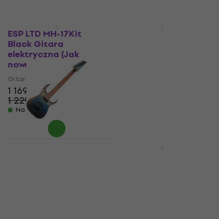
Tylko rozpakowane
Jak nowe
ESP LTD MH-17Kit
Jackson JS Series
Black Gitara
JS32-7 Dinky DKA HT
elektryczna (Jak
AH Snow White Gitara
nowe)
elektryczna (Jak
nowe)
Gitara elektryczna
1 169 zł
Gitara elektryczna
1 229 zł
1 669 zł
- 5 %
1 739 zł
Na magazynie
- 4 %
Na magazynie
Ibanez RGD7521PB-
Ibanez TOD70 Metallic
DSF Deep Seafloor
Mauve Gitara
Fade Gitara
elektryczna (Jak
elektryczna (Tylko
nowe)
rozpakowane)
Gitara elektryczna
Gitara elektryczna
7 149 zł