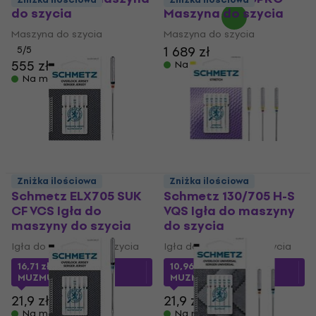
do szycia
Maszyna do szycia
Maszyna do szycia
Maszyna do szycia
1 689 zł
5
/5
555 zł
Na magazynie
Na magazynie
Zniżka ilościowa
Zniżka ilościowa
Schmetz ELX705 SUK
Schmetz 130/705 H-S
CF VCS Igła do
VQS Igła do maszyny
maszyny do szycia
do szycia
Igła do maszyny do szycia
Igła do maszyny do szycia
16,71 zł
z kodem
10,96 zł
z kodem
MUZMUZ-20
MUZMUZ-45
21,9 zł
21,9 zł
Na magazynie
Na magazynie