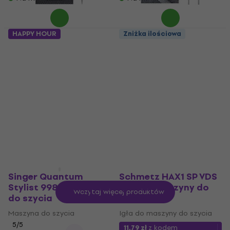
HAPPY HOUR
Zniżka ilościowa
Schmetz ELX705 SUK
Schmetz ELX705 CF
CF VDS Igła do
VZS Igła do maszyny
maszyny do szycia
do szycia
Igła do maszyny do szycia
Igła do maszyny do szycia
16,82 zł
z kodem
15,13 zł
z kodem
MUZMUZ-
MUZMUZ-20
30
21,9 zł
21,9 zł
Na magazynie
Na magazynie
Singer Quantum
Schmetz HAX1 SP VDS
Stylist 9985 Maszyna
Igła do maszyny do
Wczytaj więcej produktów
do szycia
szycia
Maszyna do szycia
Igła do maszyny do szycia
5
/5
11,79 zł
z kodem