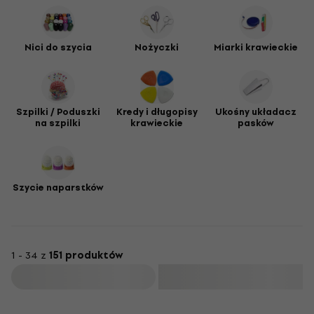
Nici do szycia
Nożyczki
Miarki krawieckie
Szpilki / Poduszki
Kredy i długopisy
Ukośny układacz
na szpilki
krawieckie
pasków
Szycie naparstków
1 - 34 z
151 produktów
Filtruj