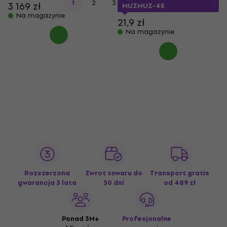
...
1
2
3
5
3 169 zł
MUZMUZ-45
Na magazynie
21,9 zł
Na magazynie
Rozszerzona
Zwrot towaru do
Transport gratis
gwarancja 3 lata
30 dni
od 489 zł
Ponad 3M+
Profesjonalne