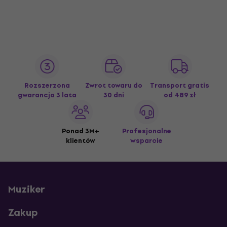
Rozszerzona
Zwrot towaru do
Transport gratis
gwarancja 3 lata
30 dni
od 489 zł
Ponad 3M+
Profesjonalne
klientów
wsparcie
Muziker
Zakup