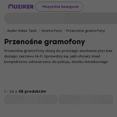
Wszystkie kategorie
Audio Video Tech
Gramofony
Przenośne gramofony
Przenośne gramofony
Przenośne gramofony służą do prostego słuchania płyt bez
dużego zestawu Hi-Fi. Sprawdzą się, jeśli chcesz mieć
kompaktowy odtwarzacz do pokoju, domku letniskowego
albo stylowy prezent dla osoby, która zaczyna przygodę z
winylem. Największą zaletą jest mobilność i szybkie
podłączenie, ale trzeba liczyć się z mniejszymi
wbudowanymi głośnikami. Jeśli chcesz słuchać częściej i
głośniej, zwróć uwagę także na możliwość podłączenia
1 - 34 z
48 produktów
zewnętrznych głośników lub słuchawek.
Filtruj
Jak wybrać przenośny gramofon