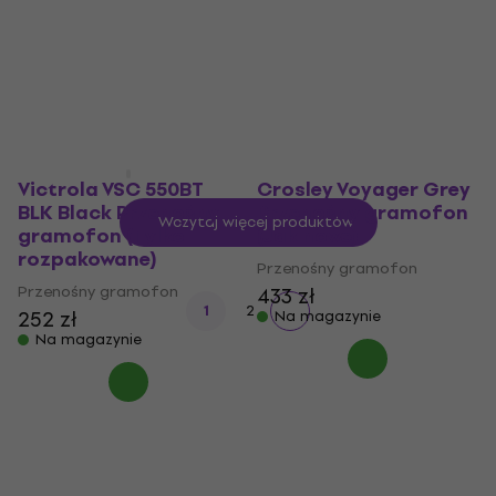
461 zł
4,2
/5
Na magazynie
403 zł
Na magazynie
Victrola VSC 550BT
Crosley Voyager Grey
BLK Black Przenośny
Przenośny gramofon
Wczytaj więcej produktów
gramofon (Tylko
(Jak nowe)
rozpakowane)
Przenośny gramofon
Przenośny gramofon
433 zł
1
2
252 zł
Na magazynie
Na magazynie