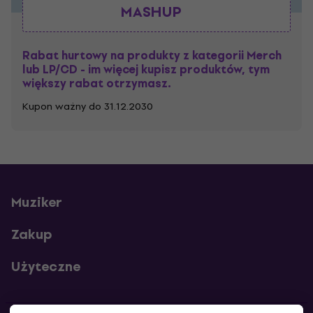
MASHUP
Rabat hurtowy na produkty z kategorii Merch
lub LP/CD - im więcej kupisz produktów, tym
większy rabat otrzymasz.
Kupon ważny do 31.12.2030
Muziker
Zakup
Użyteczne