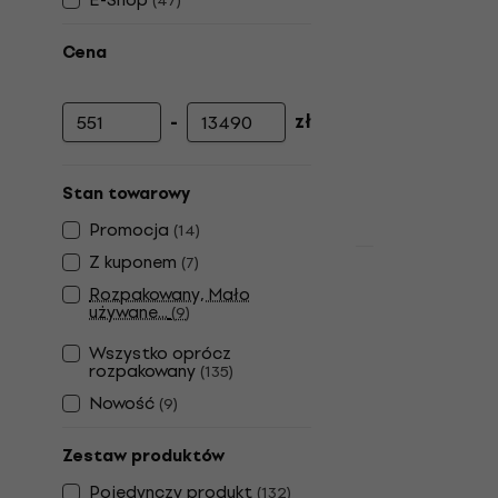
(
47
)
Cena
-
zł
Cena minimalna
Cena maksymalna
Stan towarowy
Promocja
(
14
)
Z kuponem
(
7
)
PSD Guitar
Rozpakowany, Mało
Gitara elek
używane...
(
9
)
Gitara elektry
Wszystko oprócz
rozpakowany
4,8
/5
(
135
)
644 zł
Nowość
(
9
)
Na magazynie
Zestaw produktów
Pojedynczy produkt
(
132
)