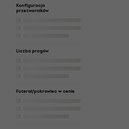
Gloss Black
Konfiguracja
elektryczna
przetworników
Gitara elektry
6 079 zł
Na magazynie
Liczba progów
Premium SET
PSD Guitar
SET Sunbur
elektryczna
Gitara elektry
Futerał/pokrowiec w cenie
4,8
/5
922 zł
Na magazynie
Basic SET
PSD Guitar