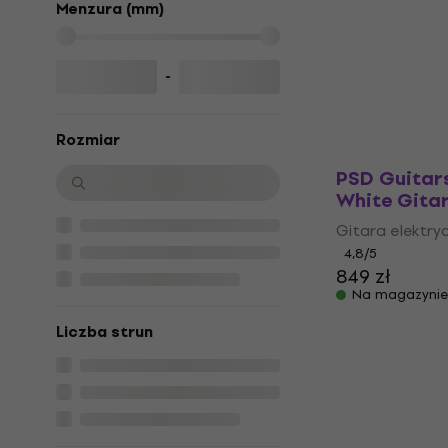
SET Matte 
Menzura (mm)
elektryczna
Gitara elektry
-
999 zł
Na magazynie
Rozmiar
PSD Guitar
White Gitar
Gitara elektry
4,8
/5
849 zł
Na magazynie
Liczba strun