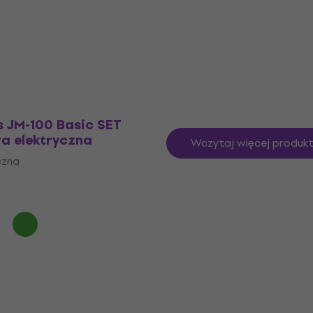
Black Gitara
Standard SET Matte Bl
Gitara elektryczna
czna
Gitara elektryczna
874 zł
Na magazynie
s JM-100 Basic SET
a elektryczna
Wczytaj więcej produk
czna