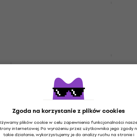
JS22 HT Black Gitara
elektryczna
czna
Gitara elektryczna
em
MUZMUZ-15
5
/5
1 190 zł
Na magazynie
Reverend Guitars Desce
Wilkinson Midnight Blac
1 Black Blast
Gitara elektryczna
tryczna
Gitara elektryczna
czna
6 849 zł
Na magazynie
Zgoda na korzystanie z plików cookies
uitars Charger HH
Reverend Guitars Kingb
ettera
Używamy plików cookie w celu zapewnienia funkcjonalności nasze
lack Gitara
Midnight Black Gitara
trony internetowej. Po wyrażeniu przez użytkownika jego zgody 
elektryczna
takie działanie, wykorzystujemy je do analizy ruchu na stronie i