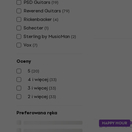
PSD Guitars
(
19
)
Na magazynie
Reverend Guitars
(
79
)
Rickenbacker
(
4
)
Schecter
(
1
)
Sterling by MusicMan
(
2
)
Reverend G
Vox
(
7
)
RB W Trans
Gitara elek
Oceny
Gitara elektry
5
/5
5
(
20
)
4 208,01 zł
z k
4 i więcej
(
33
)
3 i więcej
5 119 zł
(
33
)
Na magazynie
2 i więcej
(
33
)
Preferowana ręka
EVH Wolfga
HAPPY HOUR
T.O.M. MN G