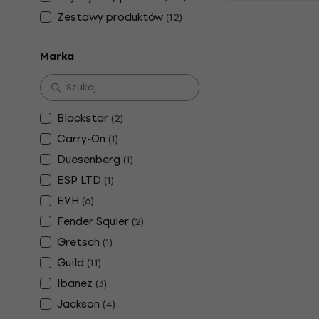
PSD Guitar
Zestawy produktów
(
12
)
Gitara elek
Gitara elektry
Marka
4,8
/5
726 zł
Na magazynie
Blackstar
(
2
)
Carry-On
(
1
)
Duesenberg
(
1
)
ESP LTD
(
1
)
EVH
(
6
)
Fender Squi
Fender Squier
(
2
)
Duo-Sonic 
Gretsch
Sand Gitar
(
1
)
Guild
(
11
)
Gitara elektry
Ibanez
(
3
)
1 842,81 zł
z k
Jackson
(
4
)
1 961,44 zł