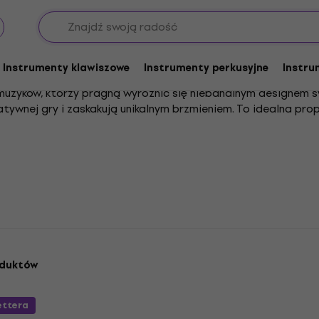
yginalne kształty
Instrumenty klawiszowe
Instrumenty perkusyjne
Instru
uzyków, którzy pragną wyróżnić się niebanalnym designem s
eatywnej gry i zaskakują unikalnym brzmieniem. To idealna pr
ormie jest bęben językowy. Oferuje on niezwykłe możliwości
dze jest to atrakcyjny wybór zarówno dla początkujących, j
rowadzi do Twojej twórczości niepowtarzalny, medytacyjny k
ategorią
instrumentów o nietypowych kształtach
, gdzie cze
łe miejsce do odkrywania nowych brzmień i eksperymentowan
 Pozwól, by instrumenty o niebanalnych kształtach stały się 
oduktów
ettera