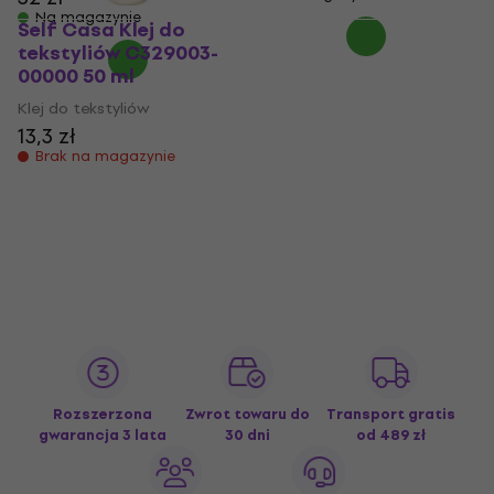
Na magazynie
Self Casa Klej do
tekstyliów C329003-
00000 50 ml
Klej do tekstyliów
13,3 zł
Brak na magazynie
Rozszerzona
Zwrot towaru do
Transport gratis
gwarancja 3 lata
30 dni
od 489 zł