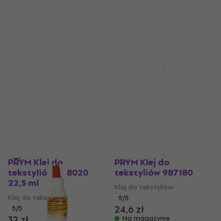
Texi Klej do tekstyliów
3 wariantów
4002
Kreul 49602
Klej do tekstyliów
Klej do tekstyliów
28,8 zł
4,6
/5
Na magazynie
13,9 zł
14,1 zł
Na magazynie
PRYM Klej do
PRYM Klej do
tekstyliów 968020
tekstyliów 987180
22,5 ml
Klej do tekstyliów
Klej do tekstyliów
5
/5
24,6 zł
5
/5
32 zł
Na magazynie