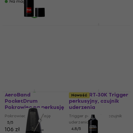
Na magazynie
Konig & Meyer 16450
Uchwyty na pałki
Paiste Cymbal Care
Maintainer Produkt
Uchwyty na pałki
czyszczący 300 ml
4,9
/5
83 zł
Środek do czyszczenia
Na magazynie
perkusji
92,4 zł
99,6 zł
Na magazynie
AeroBand
Roland RT-30K Trigger
Nowość
PocketDrum
perkusyjny, czujnik
Pokrowiec na perkusję
uderzenia
Pokrowiec na perkusję
Trigger perkusyjny, czujnik
uderzenia
5
/5
106 zł
4,8
/5