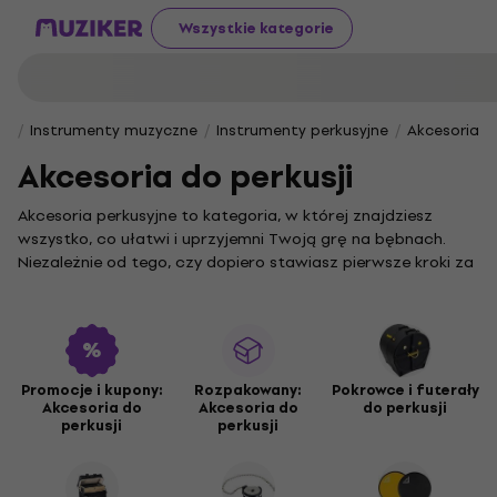
Wszystkie kategorie
Instrumenty muzyczne
Instrumenty perkusyjne
Akcesoria do
Akcesoria do perkusji
Akcesoria perkusyjne to kategoria, w której znajdziesz
wszystko, co ułatwi i uprzyjemni Twoją grę na bębnach.
Niezależnie od tego, czy dopiero stawiasz pierwsze kroki za
zestawem perkusyjnym, czy jesteś już doświadczonym
bębniarzem, odpowiednio dobrane dodatki znacząco
podniosą komfort gry i funkcjonalność Twojego
instrumentu.
Zabezpiecz swój cenny sprzęt w trakcie transportu,
Promocje i kupony:
Rozpakowany:
Pokrowce i futerały
Akcesoria do
Akcesoria do
do perkusji
wybierając solidne
obaly a kufre pre bicie
oraz
obaly a kufre
perkusji
perkusji
pre perkusie
. Jeśli dążysz do perfekcyjnego brzmienia i
precyzji, z pewnością docenisz
príslušenstvo pre činely
oraz
tréningové pady a súpravy
, które umożliwiają ciche