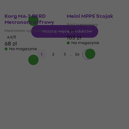
87,4 zł
Na magazynie
Korg MA-2 BKRD
Meinl MPPS Stojak
Metronom cyfrowy
Pad treningowy
Metronom cyfrowy
5
/5
Wczytaj więcej produktów
103 zł
4,6
/5
68 zł
Na magazynie
Na magazynie
...
1
2
3
26