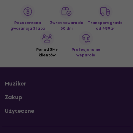
Rozszerzona
Zwrot towaru do
Transport gratis
gwarancja 3 lata
30 dni
od 489 zł
Ponad 3M+
Profesjonalne
klientów
wsparcie
Muziker
Zakup
Użyteczne