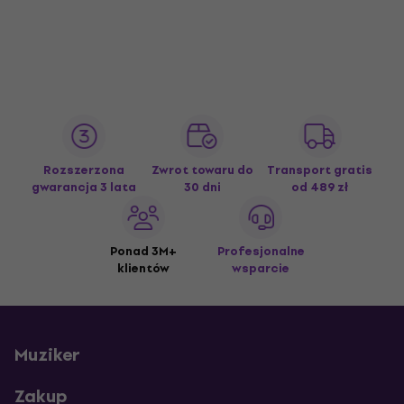
Rozszerzona
Zwrot towaru do
Transport gratis
gwarancja 3 lata
30 dni
od 489 zł
Ponad 3M+
Profesjonalne
klientów
wsparcie
Muziker
Zakup