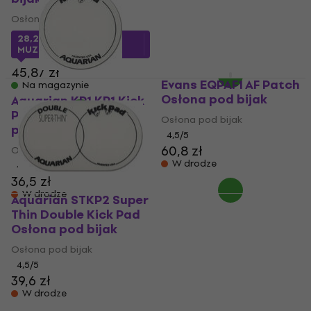
Osłona pod bijak
Osłona pod bijak
73 zł
28,2 zł
z kodem
Na magazynie
MUZMUZ-35
45,87 zł
Evans EQPAF1 AF Patch
Na magazynie
Osłona pod bijak
Aquarian KP1 KP1 Kick
Pad Single Osłona
Osłona pod bijak
pod bijak
4,5
/5
60,8 zł
Osłona pod bijak
W drodze
4,5
/5
36,5 zł
W drodze
Aquarian STKP2 Super
Thin Double Kick Pad
Osłona pod bijak
Osłona pod bijak
4,5
/5
39,6 zł
W drodze