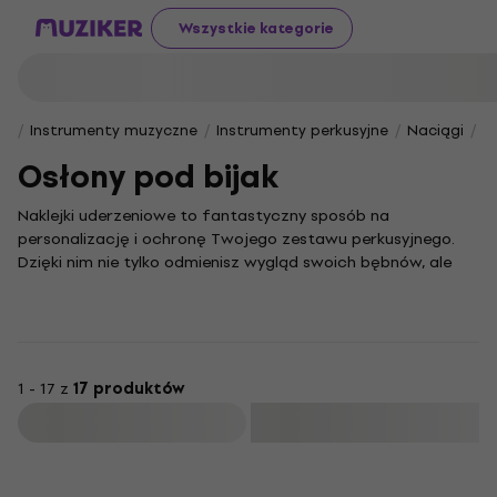
Wszystkie kategorie
Instrumenty muzyczne
Instrumenty perkusyjne
Naciągi
O
Osłony pod bijak
Naklejki uderzeniowe to fantastyczny sposób na
personalizację i ochronę Twojego zestawu perkusyjnego.
Dzięki nim nie tylko odmienisz wygląd swoich bębnów, ale
także zyskasz możliwość kreatywnego kształtowania ich
brzmienia. To idealne rozwiązanie dla perkusistów, którzy
pragną nadać swojemu graniu unikalny charakter i wyróżnić
się na scenie lub w domowym studiu.
Ich aplikacja jest niezwykle prosta, a wszechstronność
1 - 17 z
17 produktów
pozwala na stosowanie ich na różnych elementach perkusji,
Filtruj
od naciągów werbla i tomów po talerze. Nadaj swoim
instrumentom nowy styl i pozwól, by ich wygląd oraz
brzmienie w pełni odzwierciedlały Twoją muzyczną