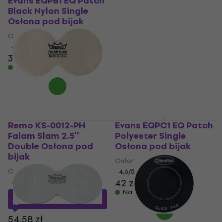
Evans EQPB1 EQ Patch
bijak
Black Nylon Single
Osłona pod bijak
Osłona pod bijak
Osłona pod bijak
4,1
/5
17,3 zł
4,6
/5
Na magazynie
39 zł
40 zł
Na magazynie
Remo KS-0012-PH
Evans EQPC1 EQ Patch
Falam Slam 2.5''
Polyester Single
Double Osłona pod
Osłona pod bijak
bijak
Osłona pod bijak
Osłona pod bijak
4,6
/5
42 zł
4,7
/5
Na magazynie
46 zł
z kodem
MUZMUZ-
15
54,58 zł