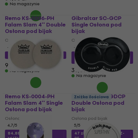
Na magazynie
Remo KS-0006-PH
Gibraltar SC-GCP
Falam Slam 4'' Double
Single Osłona pod
Osłona pod bijak
bijak
Osłona pod bijak
Osłona pod bijak
4,7
/5
4,2
/5
81 zł
z kodem
MUZMUZ-10
28 zł
z kodem
MUZMUZ-
25
92,67 zł
38,89 zł
Na magazynie
Na magazynie
Remo KS-0004-PH
Gibraltar SC-GDCP
Zniżka ilościowa
Falam Slam 4'' Single
Double Osłona pod
Osłona pod bijak
bijak
Osłona pod bijak
Osłona pod bijak
4,7
/5
5
/5
84,88 zł
z kodem
47 zł
z kodem
MUZMUZ-