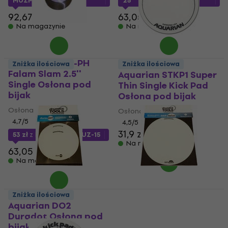
MUZMUZ-5
25
92,67 zł
63,05 zł
Na magazynie
Na magazynie
Remo KS-0002-PH
Zniżka ilościowa
Zniżka ilościowa
Falam Slam 2.5''
Aquarian STKP1 Super
Single Osłona pod
Thin Single Kick Pad
bijak
Osłona pod bijak
Osłona pod bijak
Osłona pod bijak
4,7
/5
4,5
/5
31,9 zł
53 zł
z kodem
MUZMUZ-15
Na magazynie
63,05 zł
Na magazynie
Zniżka ilościowa
Aquarian DO2
Aquarian PA3 PA3
Duradot Osłona pod
Kickpatch Osłona
bijak
pod bijak