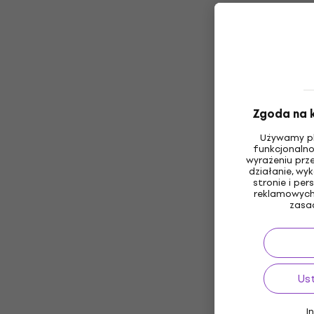
Zgoda na k
Używamy pl
funkcjonalno
wyrażeniu prz
działanie, wy
stronie i pe
reklamowych 
zasa
Us
I