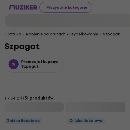
Wszystkie kategorie
Sztuka
Robienie na drutach / Szydełkowanie
Szpagat
Szpagat
Promocje i kupony:
Szpagat
1 - 34 z
1 151 produktów
Filtruj
Zniżka ilościowa
Zniżka ilościowa