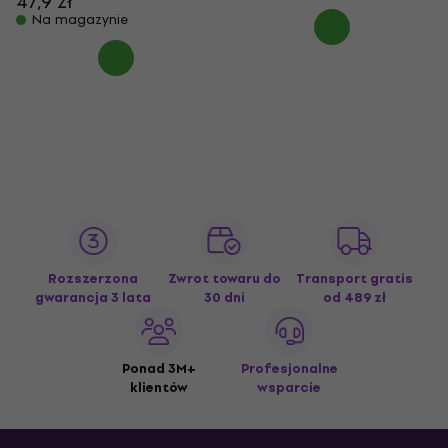
47,9 zł
Na magazynie
Rozszerzona
Zwrot towaru do
Transport gratis
gwarancja 3 lata
30 dni
od 489 zł
Ponad 3M+
Profesjonalne
klientów
wsparcie