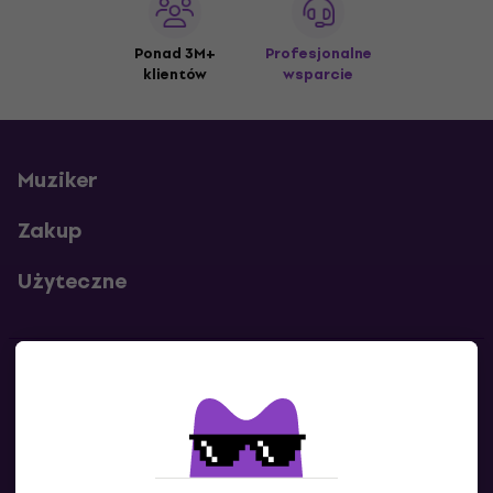
Ponad 3M+
Profesjonalne
klientów
wsparcie
Muziker
Zakup
Użyteczne
Kontakty
Skontaktuj się z nami