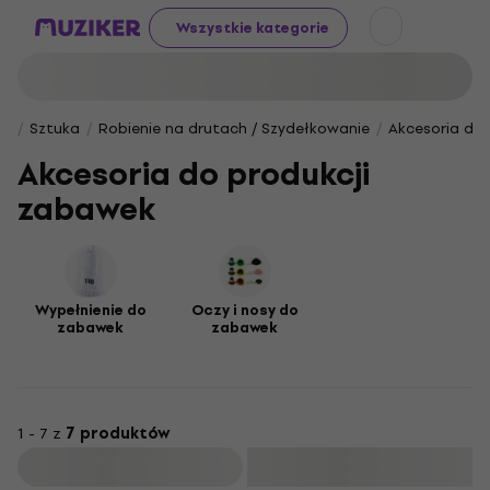
Wszystkie kategorie
Sztuka
Robienie na drutach / Szydełkowanie
Akcesoria do
Akcesoria do produkcji
zabawek
Wypełnienie do
Oczy i nosy do
zabawek
zabawek
1 - 7 z
7 produktów
Filtruj