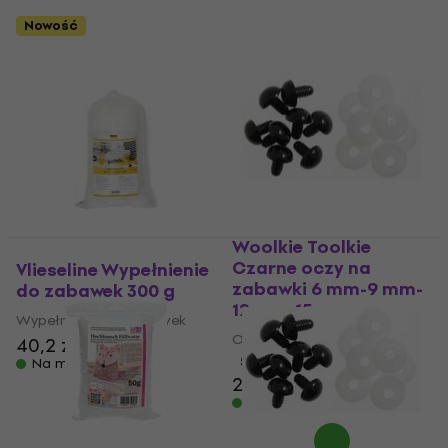
Nowość
Woolkie Toolkie
Czarne oczy na
Vlieseline Wypełnienie
zabawki 6 mm-9 mm-
do zabawek 300 g
12 mm-15 mm
Wypełnienie do zabawek
Oczy/Nosy do zabawek
40,2 zł
5
/5
Na magazynie
25 zł
Na magazynie