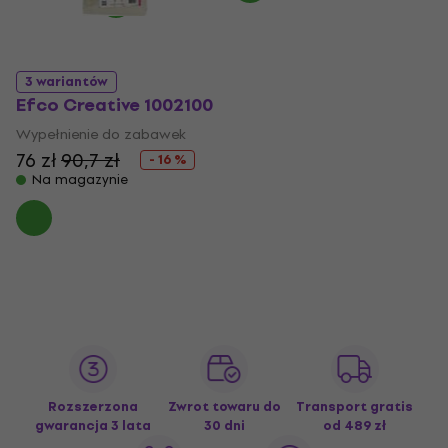
3 wariantów
Efco Creative 1002100
Wypełnienie do zabawek
76 zł
90,7 zł
- 16 %
Na magazynie
Rozszerzona
Zwrot towaru do
Transport gratis
gwarancja 3 lata
30 dni
od 489 zł