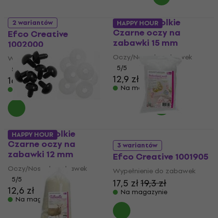
Woolkie Toolkie
2 wariantów
HAPPY HOUR
Czarne oczy na
Efco Creative
zabawki 15 mm
1002000
Oczy/Nosy do zabawek
Wypełnienie do zabawek
5
/5
5
/5
12,9 zł
16,7 zł
Na magazynie
Na magazynie
Woolkie Toolkie
HAPPY HOUR
Czarne oczy na
3 wariantów
zabawki 12 mm
Efco Creative 1001905
Oczy/Nosy do zabawek
Wypełnienie do zabawek
5
/5
17,5 zł
19,3 zł
12,6 zł
Na magazynie
Na magazynie