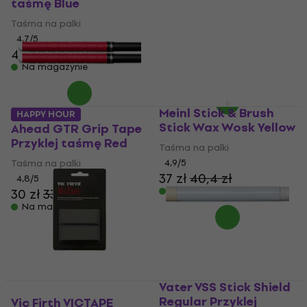
taśmę Blue
Taśma na palki
Taśma na palki
4,7
/5
4,7
/5
30 zł
z kodem
MUZMUZ-15
46,9 zł
35,9 zł
Na magazynie
Na magazynie
Meinl Stick & Brush
HAPPY HOUR
Stick Wax Wosk Yellow
Ahead GTR Grip Tape
Przyklej taśmę Red
Taśma na palki
Taśma na palki
4,9
/5
37 zł
40,4 zł
4,8
/5
Na magazynie
30 zł
33,69 zł
Na magazynie
Vater VSS Stick Shield
Regular Przyklej
Vic Firth VICTAPE