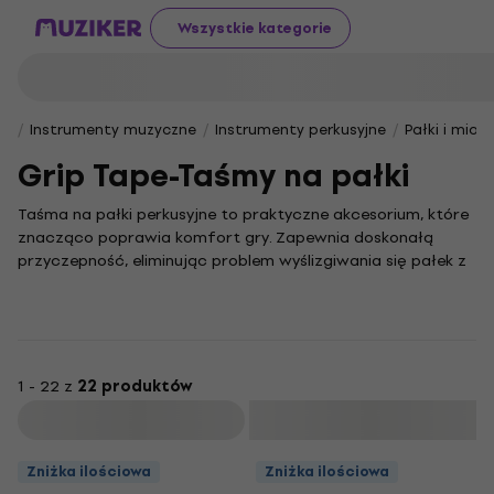
Wszystkie kategorie
Instrumenty muzyczne
Instrumenty perkusyjne
Pałki i miote
Grip Tape-Taśmy na pałki
Taśma na pałki perkusyjne to praktyczne akcesorium, które
znacząco poprawia komfort gry. Zapewnia doskonałą
przyczepność, eliminując problem wyślizgiwania się pałek z
dłoni, co przekłada się na większą precyzję i pewność
każdego uderzenia.
Wybierając idealną taśmę, warto zwrócić uwagę na jej
materiał oraz fakturę, by jak najlepiej dopasować ją do
swojego stylu gry. Ten niepozorny dodatek może mieć
1 - 22 z
22 produktów
kluczowy wpływ na kontrolę nad instrumentem i wygodę,
Filtruj
szczególnie podczas długich sesji za zestawem
perkusyjnym.
Zniżka ilościowa
Zniżka ilościowa