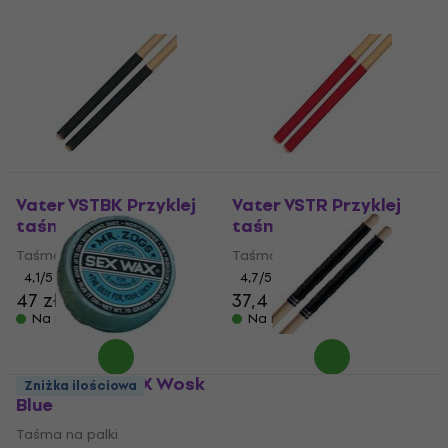
Vater VSTBK Przyklej
Vater VSTR Przyklej
taśmę Black
taśmę Red
Taśma na palki
Taśma na palki
4,1
/5
4,7
/5
47 zł
37,4 zł
Na magazynie
Na magazynie
Ahead SEX WAX Wosk
Pro Mark SRBLA Stick
Zniżka ilościowa
Blue
Rapp Przyklej taśmę
Black
Taśma na palki