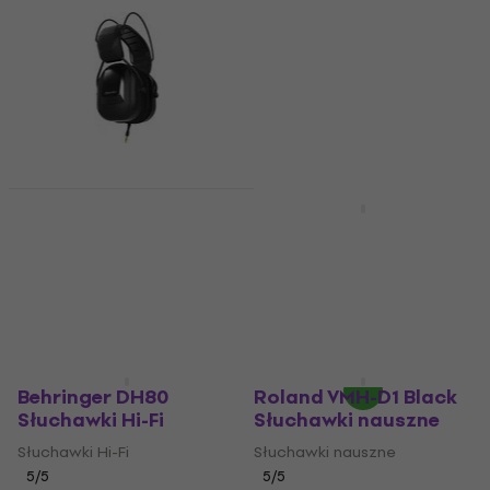
Superlux HD665
Słuchawki studyjne
Alesis DRP100 Black
Słuchawki nauszne
Słuchawki studyjne
4,3
/5
Słuchawki nauszne
237 zł
4,7
/5
Na magazynie
250 zł
253 zł
Na magazynie
Behringer DH80
Roland VMH-D1 Black
Słuchawki Hi-Fi
Słuchawki nauszne
Słuchawki Hi-Fi
Słuchawki nauszne
5
/5
5
/5