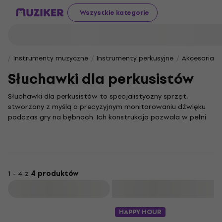
Wszystkie kategorie
Instrumenty muzyczne
Instrumenty perkusyjne
Akcesoria do
Słuchawki dla perkusistów
Słuchawki dla perkusistów to specjalistyczny sprzęt,
stworzony z myślą o precyzyjnym monitorowaniu dźwięku
podczas gry na bębnach. Ich konstrukcja pozwala w pełni
skupić się na rytmie i dynamice, skutecznie izolując od
hałasu otoczenia.
To niezastąpione narzędzie zarówno podczas prób, jak i
występów na żywo, gdzie kluczowa jest ochrona słuchu i
nieskazitelna czystość brzmienia. Zapewniają komfort
1 - 4 z
4 produktów
nawet podczas wielogodzinnych sesji, co czyni je
Filtruj
niezbędnym wyposażeniem każdego perkusisty, który
podchodzi do swojej pasji profesjonalnie.
HAPPY HOUR