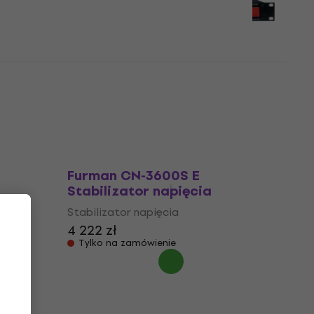
3 459 zł
3 499 zł
Tylko na zamówienie
ART SP4x4 Stabilizator
napięcia
Stabilizator napięcia
896 zł
Tylko na zamówienie
Furman CN-3600S E
Stabilizator napięcia
Stabilizator napięcia
4 222 zł
Tylko na zamówienie