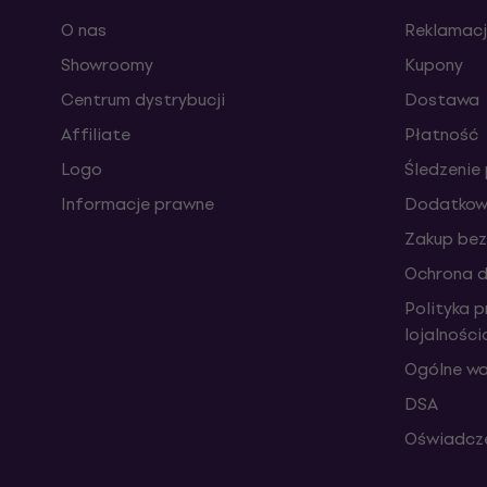
O nas
Reklamacj
Showroomy
Kupony
Centrum dystrybucji
Dostawa
Affiliate
Płatność
Logo
Śledzenie 
Informacje prawne
Dodatkowe
Zakup bez
Ochrona 
Polityka 
lojalnośc
Ogólne wa
DSA
Oświadcze