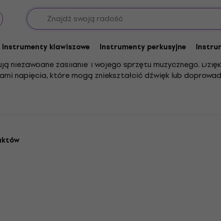
ory sygnałowe
Stabilizatory napięcia
Instrumenty klawiszowe
Instrumenty perkusyjne
Instru
tują niezawodne zasilanie Twojego sprzętu muzycznego. Dzięk
kami napięcia, które mogą zniekształcić dźwięk lub doprowa
ha podczas grania i nagrywania.
ofesjonalistów – muzyków i realizatorów dźwięku. Zapewnia 
trycznej. Jego prosta obsługa i wysoka skuteczność pozwalaj
uktów