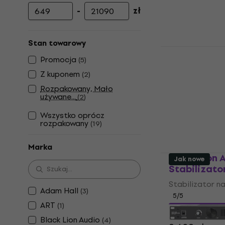
-
zł
Cena minimalna
Cena maksymalna
Stan towarowy
Black Lion 
Promocja
(
5
)
Stabilizato
Z kuponem
(
2
)
Stabilizator n
Rozpakowany, Mało
811 zł
używane...
(
2
)
Na magazynie
Wszystko oprócz
rozpakowany
(
19
)
Marka
Black Lion 
Jak nowe
Stabilizato
Stabilizator n
Adam Hall
(
3
)
5
/5
ART
(
1
)
2 289,07 zł
z 
Black Lion Audio
(
4
)