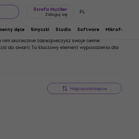
Pomysł na prezent
FAQ
Muziker Blog
Strefa Muziker
PL
Zaloguj się
menty dęte
Smyczki
Studio
Software
Mikrofony
P
i nim skutecznie zabezpieczysz swoje cenne
dzić do awarii. To kluczowy element wyposażenia dla
on optymalne warunki pracy dla całego systemu,
ą w pełni skupić się na tym, co najważniejsze – na
Najpopularniejsze