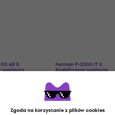
5
/5
3 399 zł
wienie
Tylko na zamówienie
RE III Stabilizator
Furman P-6900 AR E
Stabilizator napięcia
apięcia
Stabilizator napięcia
21 089 zł
wienie
Tylko na zamówienie
400 AR E
Furman P-2300 IT E
r napięcia
Stabilizator napięcia
apięcia
Stabilizator napięcia
16 169 zł
wienie
Tylko na zamówienie
Zgoda na korzystanie z plików cookies