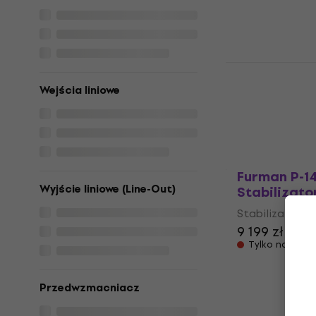
5
/5
1 899 zł
Tylko na zamó
Furman PS-8
napięcia
Wejścia liniowe
Stabilizator n
2 444 zł
Tylko na zamó
Furman P-1
Wyjście liniowe (Line-Out)
Stabilizato
Stabilizator n
9 199 zł
Tylko na zamó
Przedwzmacniacz