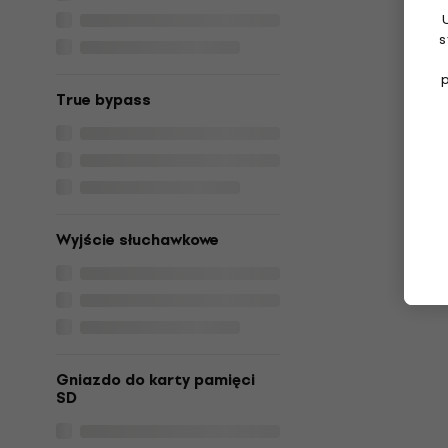
s
True bypass
Wyjście słuchawkowe
Gniazdo do karty pamięci
SD