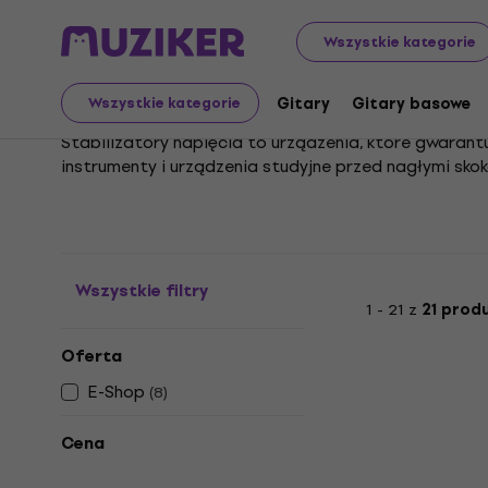
Instrumenty muzyczne
Nagłośnienie
Efekty i proces
Wszystkie kategorie
Stabilizatory napięcia
Gitary
Gitary basowe
Wszystkie kategorie
Stabilizatory napięcia to urządzenia, które gwaran
instrumenty i urządzenia studyjne przed nagłymi sko
każdego, kto ceni sobie profesjonalizm i spokój duc
Stabilizator napięcia 230 V to sprawdzony wybór pr
chroniąc go przed szkodliwymi wahaniami w sieci elek
tworzeniu doskonałego brzmienia.
Wszystkie filtry
1 - 21 z
21 prod
Oferta
E-Shop
(
8
)
Cena