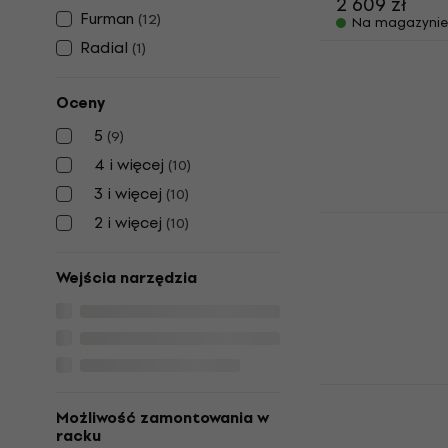
2 609 zł
Furman
(
12
)
Na magazynie
Radial
(
1
)
Adam Hall P
napięcia (J
Oceny
Stabilizator n
5
(
9
)
680 zł
863 zł
4 i więcej
(
10
)
Na magazynie
3 i więcej
(
10
)
Furman AC-2
2 i więcej
(
10
)
napięcia
Stabilizator n
Wejścia narzędzia
5
/5
898 zł
W drodze
Furman PL-8
napięcia
Możliwość zamontowania w
racku
Stabilizator n