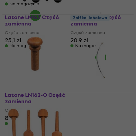
Na magazynie
Latone LN167 Część
Latone LN31 Część
Zniżka ilościowa
zamienna
zamienna
Część zamienna
Część zamienna
25,1 zł
20,9 zł
Na magazynie
Na magazynie
Latone LN162-C Część
zamienna
Valencia VTH100-3/4
Część zamienna
Część zamienna
8,09 zł
Część zamienna
Na magazynie
5
/5
10,63 zł
z kodem