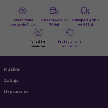
Rozszerzona
Zwrot towaru do
Transport gratis
gwarancja 3 lata
30 dni
od 489 zł
Ponad 3M+
Profesjonalne
klientów
wsparcie
Muziker
Zakup
Użyteczne