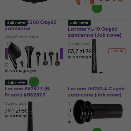
GEWA 415300 Część
Jak nowe
Jak nowe
zamienna
Latone VL-10 Część
zamienna (Jak nowe)
Część zamienna
5
/5
Część zamienna
53,7 zł
72,9 zł
105 zł
z kodem
MUZMUZ-
- 26 %
20
Na magazynie
139,21 zł
Na magazynie
Jak nowe
Latone 832577 (B-
Latone LN231-A Część
Stock) #832577
zamienna (Jak nowe)
Część zamienna
Część zamienna
108 zł
79,1 zł
80,8 zł
147,51 zł
Na magazynie
- 27 %
Na magazynie