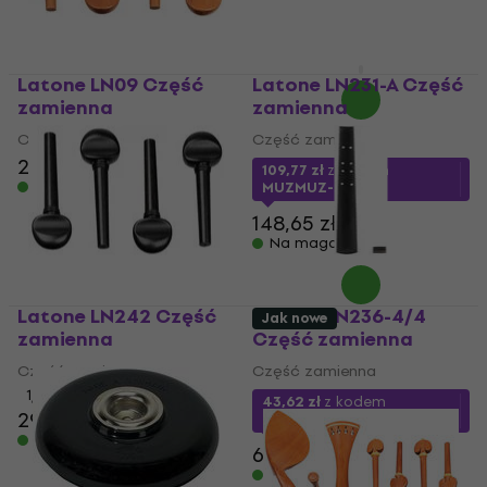
MUZMUZ-15
12,9 zł
Na magazynie
Latone LN09 Część
Latone LN231-A Część
zamienna
zamienna
Część zamienna
Część zamienna
20,4 zł
20,8 zł
109,77 zł
z kodem
Na magazynie
MUZMUZ-25
148,65 zł
Na magazynie
Latone LN242 Część
Latone LN236-4/4
Jak nowe
zamienna
Część zamienna
Część zamienna
Część zamienna
1
/5
43,62 zł
z kodem
29,4 zł
MUZMUZ-30
Na magazynie
63,42 zł
Na magazynie