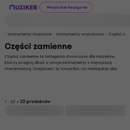
Wszystkie kategorie
Instrumenty muzyczne
Instrumenty smyczkowe
Części zam
Części zamienne
Części zamienne to kategoria stworzona dla muzyków,
którzy pragną dbać o swoje instrumenty z najwyższą
starannością. Znajdziesz tu wszystko, co niezbędne, aby
utrzymać Twoją gitarę w doskonałej kondycji, a także
przywrócić jej pełną sprawność i blask nawet po latach
intensywnego grania.
Oferujemy szeroki wybór komponentów, od kluczy i siodełek,
po elektronikę i mostki. Dzięki nim samodzielnie wymienisz
1 - 23 z
23 produktów
zużyte lub uszkodzone elementy, zapewniając swojemu
Filtruj
sprzętowi niezawodność i perfekcyjne brzmienie bez
konieczności wizyty u lutnika.
To jednak nie tylko naprawy! Dostępne podzespoły to