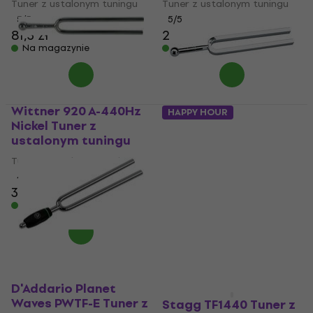
Tuner z ustalonym tuningu
Tuner z ustalonym tuningu
5
/5
5
/5
81,3 zł
24,9 zł
Na magazynie
Na magazynie
Wittner 920 A-440Hz
HAPPY HOUR
Nickel Tuner z
Konig & Meyer 168/2
ustalonym tuningu
Tuner z ustalonym
tuningu
Tuner z ustalonym tuningu
4,9
/5
Tuner z ustalonym tuningu
31 zł
4,5
/5
Na magazynie
33 zł
38 zł
Na magazynie
D'Addario Planet
Waves PWTF-E Tuner z
Stagg TF1440 Tuner z