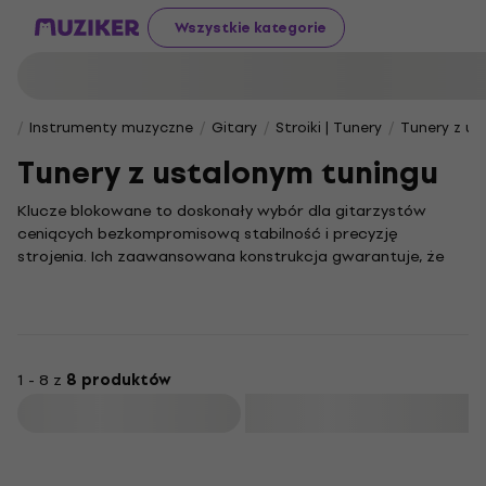
Wszystkie kategorie
Instrumenty muzyczne
Gitary
Stroiki | Tunery
Tunery z us
Tunery z ustalonym tuningu
Klucze blokowane to doskonały wybór dla gitarzystów
ceniących bezkompromisową stabilność i precyzję
strojenia. Ich zaawansowana konstrukcja gwarantuje, że
gitara utrzyma idealny strój nawet podczas najbardziej
energicznych występów na scenie i intensywnych sesji w
studiu.
Podczas gdy standardowy tuner pozwala na szybkie i
dokładne nastrojenie instrumentu, to właśnie klucze
1 - 8 z
8 produktów
blokowane dają pewność, że strój pozostanie nienaruszony
Filtruj
przez długi czas. Dzięki nim możesz w pełni skoncentrować
się na muzyce, zapominając o potrzebie ciągłego
korygowania stroju gitary.