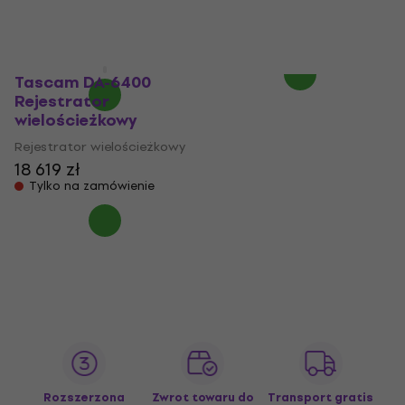
Rejestrator wielościeżkowy
4,8
/5
10 659 zł
4,8
/5
W magazynie u dostawcy
4 999 zł
Na magazynie
Tascam DA-6400
Rejestrator
wielościeżkowy
Rejestrator wielościeżkowy
18 619 zł
Tylko na zamówienie
Rozszerzona
Zwrot towaru do
Transport gratis