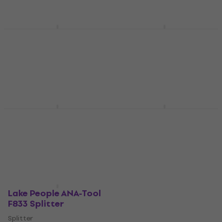
Lake People ANA-Tool
BS Acoustic CB 400
F844 Splitter
Splitter
Splitter
Splitter
4 599 zł
1 059 zł
Tylko na zamówienie
Tylko na zamówienie
Palmer DUETTO
Palmer PRMMS
Splitter
Splitter
Splitter
Splitter
333 zł
1 869 zł
Tylko na zamówienie
Tylko na zamówienie
Lake People ANA-Tool
F833 Splitter
Splitter