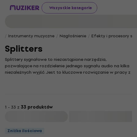
Wszystkie kategorie
Instrumenty muzyczne
Nagłośnienie
Efekty i procesory s
Splitters
Splittery sygnałowe to niezastąpione narzędzia,
pozwalające na rozdzielenie jednego sygnału audio na kilka
niezależnych wyjść. Jest to kluczowe rozwiązanie w pracy z
rozbudowanymi systemami nagłośnieniowymi lub
skomplikowanymi łańcuchami efektów. Jeśli często
miksujesz dźwięk lub potrzebujesz podłączyć kilka urządzeń
do jednego źródła, zastosowanie odpowiedniego splittera
znacznie uprości Twoją pracę i otworzy przed Tobą nowe
1 - 33 z
33 produktów
możliwości.
Filtruj
W naszej ofercie znajdziesz szeroki wybór modeli, które
doskonale sprawdzą się zarówno w domowym studiu, jak i
Zniżka ilościowa
na profesjonalnej scenie. Dzięki tym urządzeniom zyskasz