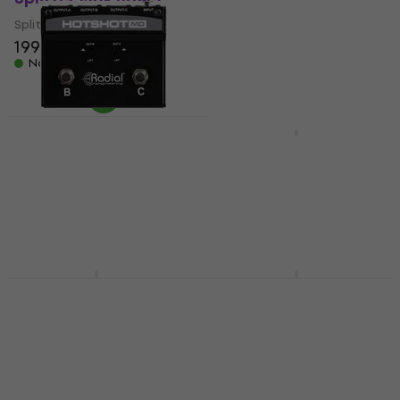
Splitter
Splitter
199 zł
180 zł
199 zł
Na magazynie
Na magazynie
Radial HotShot MD
Behringer Ultralink
Splitter (Jak nowe)
MS8000 Splitter
Splitter
Splitter
867 zł
916 zł
4,9
/5
- 5 %
380 zł
Na magazynie
W drodze
Palmer AB-O Splitter
Lehle P-Split III
Splitter
Splitter
Splitter
371 zł
W drodze
5
/5
734 zł
Tylko na zamówienie