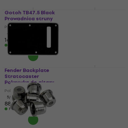
Gotoh TB47.5 Black
Fender Pure Vintage
Prowadnica struny
Stratocaster
Pokrywka do gitary
Prowadnica struny
Pokrywka do gitary
4,9
/5
16,1 zł
17,9 zł
4,4
/5
95,2 zł
Na magazynie
Na magazynie
Fender Backplate
Gotoh JCS-1 C
Stratocaster
Pokrywka do gitary
Pokrywka do gitary
Pokrywka do gitary
Pokrywka do gitary
5
/5
20,9 zł
5
/5
88 zł
Na magazynie
Na magazynie