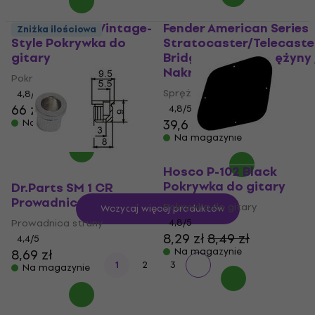
Fender 4-Bolt Vintage-
Fender American Series
Zniżka ilościowa
Style Pokrywka do
Stratocaster/Telecaste
gitary
Bridge Saddle Sprężyny 
Nakrętki
Pokrywka do gitary
Sprężyny / Nakrętki
4,8
/5
66 zł
4,8
/5
39,6 zł
Na magazynie
Na magazynie
Hosco P-102 Black
Pokrywka do gitary
Dr.Parts SM 1 CR
Prowadnica struny
Pokrywka do gitary
Wczytaj więcej produktów
Prowadnica struny
4,8
/5
8,29 zł
8,49 zł
4,4
/5
Na magazynie
8,69 zł
1
2
3
Na magazynie