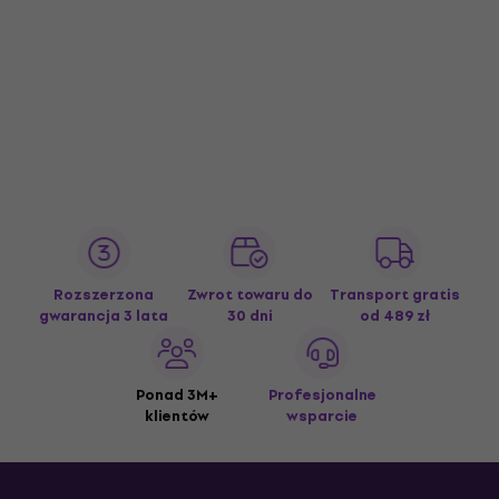
Rozszerzona
Zwrot towaru do
Transport gratis
gwarancja 3 lata
30 dni
od 489 zł
Ponad 3M+
Profesjonalne
klientów
wsparcie