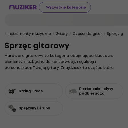
Wszystkie kategorie
Instrumenty muzyczne
Gitary
Części do gitar
Sprzęt git
Sprzęt gitarowy
Hardware gitarowy to kategoria obejmująca kluczowe
elementy, niezbędne do konserwacji, regulacji i
personalizacji Twojej gitary. Znajdziesz tu części, które
pozwalają na precyzyjne ustawienie instrumentu i
gwarantują komfort gry, niezależnie od Twojego poziomu
zaawansowania.
Pierścienie i płyty
String Trees
Wśród nich kluczową rolę odgrywają
dociski i prowadnice
podbieracza
strun
, które zapewniają stabilność stroju i odpowiednie
napięcie strun, co bezpośrednio przekłada się na czystość
Sprężyny i śruby
dźwięku. Z kolei
ramki i osłony
nie tylko chronią delikatne
mechanizmy, ale także nadają gitarze unikalny, estetyczny
wygląd. Nie można zapomnieć o fundamentalnych