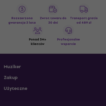
Rozszerzona
Zwrot towaru do
Transport gratis
gwarancja 3 lata
30 dni
od 489 zł
Ponad 3M+
Profesjonalne
klientów
wsparcie
Muziker
Zakup
Użyteczne