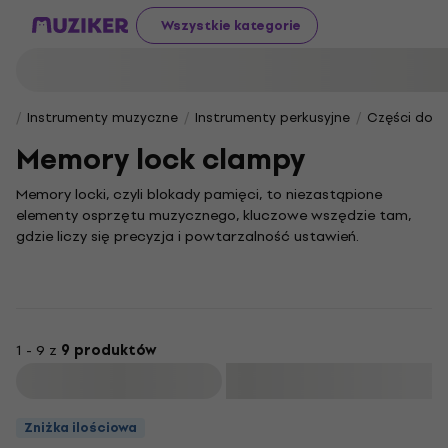
Wszystkie kategorie
Instrumenty muzyczne
Instrumenty perkusyjne
Części do pe
Memory lock clampy
Memory locki, czyli blokady pamięci, to niezastąpione
elementy osprzętu muzycznego, kluczowe wszędzie tam,
gdzie liczy się precyzja i powtarzalność ustawień.
Gwarantują, że raz skonfigurowana wysokość statywu, kąt
nachylenia talerza czy pozycja bębna pozostaną
nienaruszone, zarówno podczas energicznego występu, jak i
w trakcie transportu.
Te niepozorne, lecz niezwykle istotne akcesoria zapewniają
1 - 9 z
9 produktów
komfort i bezpieczeństwo, pozwalając muzykowi w pełni
Filtruj
skupić się na grze. Dzięki nim eliminujesz ryzyko
przypadkowej zmiany ustawień, zyskując spokój ducha i
Zniżka ilościowa
pewność, że Twój sprzęt jest zawsze gotowy do działania.