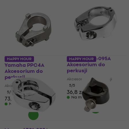
Mapex 6601-095A
HAPPY HOUR
HAPPY HOUR
Akcesorium do
Yamaha PPC4A
perkusji
Akcesorium do
perkusji
Akcesorium do perkusji
Akcesorium do perkusji
5
/5
36,8 zł
5
/5
Na magazynie
73,8 zł
Na magazynie