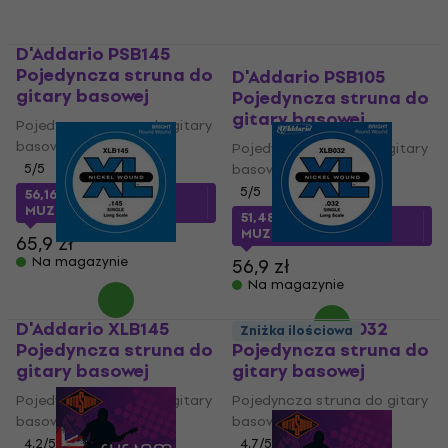
D'Addario PSB145
Pojedyncza struna do
D'Addario PSB105
gitary basowej
Pojedyncza struna do
gitary basowej
Pojedyncza struna do gitary
basowej
Pojedyncza struna do gitary
5
/5
basowej
5
/5
56,16 zł
z kodem
MUZMUZ-10
51,48 zł
z kodem
MUZMUZ-5
65,9 zł
Na magazynie
56,9 zł
Na magazynie
D'Addario XLB145
D'Addario XLB032
Zniżka ilościowa
Pojedyncza struna do
Pojedyncza struna do
gitary basowej
gitary basowej
Pojedyncza struna do gitary
Pojedyncza struna do gitary
basowej
basowej
4,2
/5
4,7
/5