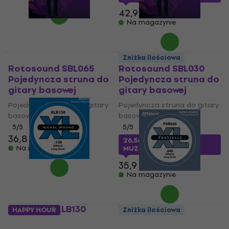
42,9 zł
Na magazynie
Zniżka ilościowa
Rotosound SBL065
Rotosound SBL030
Pojedyncza struna do
Pojedyncza struna do
gitary basowej
gitary basowej
Pojedyncza struna do gitary
Pojedyncza struna do gitary
basowej
basowej
5
/5
5
/5
36,8 zł
26,56 zł
z kodem
Na magazynie
MUZMUZ-25
35,9 zł
Na magazynie
D'Addario XLB130
HAPPY HOUR
Zniżka ilościowa
Pojedyncza struna do
D'Addario PSB045