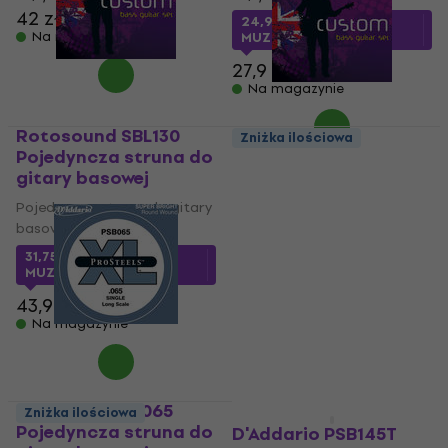
42 zł
24,9 zł
z kodem
Na magazynie
MUZMUZ-10
27,9 zł
Na magazynie
Rotosound SBL130
Zniżka ilościowa
Pojedyncza struna do
Rotosound SBL 105
gitary basowej
Pojedyncza struna do
gitary basowej
Pojedyncza struna do gitary
basowej
Pojedyncza struna do gitary
basowej
31,75 zł
z kodem
MUZMUZ-25
3,6
/5
37,9 zł
43,9 zł
Na magazynie
Na magazynie
D'Addario PSB065
Zniżka ilościowa
Zniżka ilościowa
Pojedyncza struna do
D'Addario PSB145T