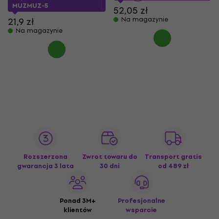
MUZMUZ-5
52,05 zł
Na magazynie
21,9 zł
Na magazynie
Rozszerzona
Zwrot towaru do
Transport gratis
gwarancja 3 lata
30 dni
od 489 zł
Ponad 3M+
Profesjonalne
klientów
wsparcie