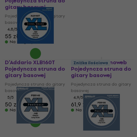
Pojedyncza struna do
Pojedyncza struna do
muzyki na nowo.
gitary basowej
gitary basowej
Pojedyncza struna do gitary
Pojedyncza struna do gitary
basowej
basowej
4,8
/5
4,9
/5
55 zł
66 zł
Na magazynie
Na magazynie
D'Addario XLB160T
Elixir 15432 Nanoweb
Zniżka ilościowa
Pojedyncza struna do
Pojedyncza struna do
gitary basowej
gitary basowej
Pojedyncza struna do gitary
Pojedyncza struna do gitary
basowej
basowej
5
/5
4,9
/5
50 zł
61,9 zł
Na magazynie
Na magazynie