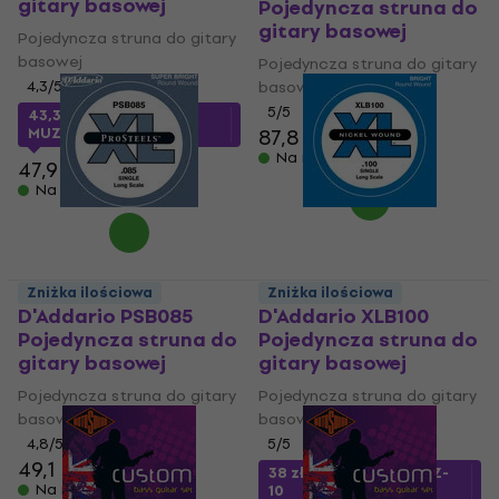
gitary basowej
Pojedyncza struna do
gitary basowej
Pojedyncza struna do gitary
basowej
Pojedyncza struna do gitary
4,3
/5
basowej
5
/5
43,3 zł
z kodem
MUZMUZ-5
87,8 zł
Na magazynie
47,9 zł
Na magazynie
Zniżka ilościowa
Zniżka ilościowa
D'Addario PSB085
D'Addario XLB100
Pojedyncza struna do
Pojedyncza struna do
gitary basowej
gitary basowej
Pojedyncza struna do gitary
Pojedyncza struna do gitary
basowej
basowej
4,8
/5
5
/5
49,1 zł
38 zł
z kodem
MUZMUZ-
Na magazynie
10