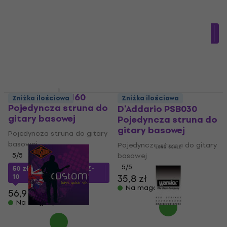
basowej
Pojedyncza struna do gitary
basowej
4,6
/5
5
/5
51,78 zł
z kodem
24,2 zł
25,09 zł
MUZMUZ-10
Na magazynie
60,9 zł
Na magazynie
D'Addario XLB160
Zniżka ilościowa
Zniżka ilościowa
Pojedyncza struna do
D'Addario PSB030
gitary basowej
Pojedyncza struna do
gitary basowej
Pojedyncza struna do gitary
basowej
Pojedyncza struna do gitary
5
/5
basowej
5
/5
50 zł
z kodem
MUZMUZ-
10
35,8 zł
Na magazynie
56,9 zł
Na magazynie