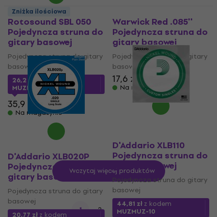
Zniżka ilościowa
Rotosound SBL 050
Warwick Red .085''
Pojedyncza struna do
Pojedyncza struna do
gitary basowej
gitary basowej
Pojedyncza struna do gitary
Pojedyncza struna do gitary
basowej
basowej
17,6 zł
26,2 zł
z kodem
Na magazynie
MUZMUZ-25
35,9 zł
Na magazynie
D'Addario XLB110
Pojedyncza struna do
D'Addario XLB020P
gitary basowej
Pojedyncza struna do
Wczytaj więcej produktów
gitary basowej
Pojedyncza struna do gitary
basowej
Pojedyncza struna do gitary
basowej
44,81 zł
z kodem
1
2
3
MUZMUZ-10
20,77 zł
z kodem