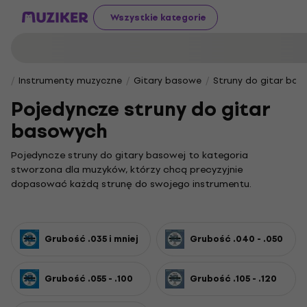
Wszystkie kategorie
Instrumenty muzyczne
Gitary basowe
Struny do gitar ba
Pojedyncze struny do gitar
basowych
Pojedyncze struny do gitary basowej to kategoria
stworzona dla muzyków, którzy chcą precyzyjnie
dopasować każdą strunę do swojego instrumentu.
Odpowiedni dobór pozwala uzyskać idealne brzmienie i
komfort gry, uwalniając pełen potencjał basu w każdym
stylu muzycznym.
Grubość .035 i mniej
Grubość .040 - .050
W naszej ofercie znajdziesz pojedyncze struny o
różnorodnych grubościach, pozwalające idealnie
dostosować dźwięk i charakter Twojej gitary basowej.
Grubość .055 - .100
Grubość .105 - .120
Oferujemy zarówno cienkie i elastyczne
struny do .035
, jak i
zbalansowane
struny o grubości .040 - .050
. Dla basistów