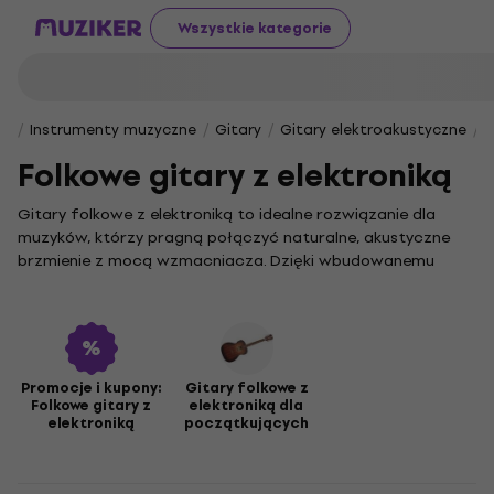
Wszystkie kategorie
Instrumenty muzyczne
Gitary
Gitary elektroakustyczne
F
Folkowe gitary z elektroniką
Gitary folkowe z elektroniką to idealne rozwiązanie dla
muzyków, którzy pragną połączyć naturalne, akustyczne
brzmienie z mocą wzmacniacza. Dzięki wbudowanemu
przetwornikowi możesz swobodnie występować na scenie i
nagrywać w domowym zaciszu, ciesząc się pełnią dźwięku
oraz wszechstronnością instrumentu.
W naszej ofercie znajdują się między innymi
gitary folkowe
z elektroniką dla początkujących
, stworzone z myślą o
Promocje i kupony:
Gitary folkowe z
Folkowe gitary z
elektroniką dla
osobach stawiających pierwsze kroki w świecie muzyki. Taki
elektroniką
początkujących
instrument, znany jako gitara elektroakustyczna, łączy
klasyczną konstrukcję z nowoczesnym systemem
nagłośnieniowym, co otwiera szerokie możliwości w różnych