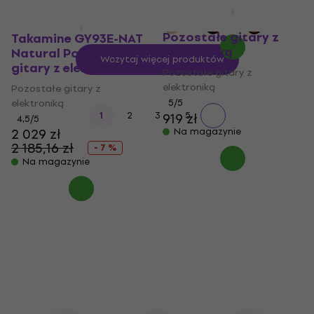
SX TG1E Natural
Pozostałe gitary z
Takamine GY93E-NAT
elektroniką
Natural Pozostałe
Wczytaj więcej produktów
gitary z elektroniką
Pozostałe gitary z
elektroniką
Pozostałe gitary z
elektroniką
5
/5
...
1
2
3
5
919 zł
4,5
/5
2 029 zł
Na magazynie
2 185,16 zł
- 7 %
Na magazynie