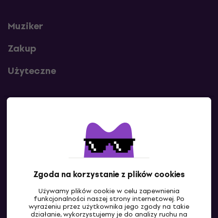
Muziker
Zakup
Użyteczne
Kontakty
Skontaktuj się z nami
Zgoda na korzystanie z plików cookies
Używamy plików cookie w celu zapewnienia
funkcjonalności naszej strony internetowej. Po
wyrażeniu przez użytkownika jego zgody na takie
działanie, wykorzystujemy je do analizy ruchu na