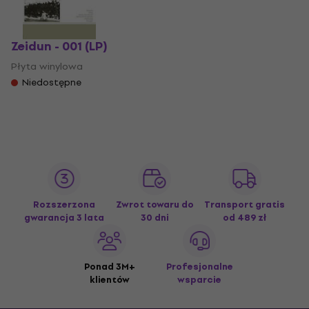
Zeidun - 001 (LP)
Płyta winylowa
Niedostępne
Rozszerzona
Zwrot towaru do
Transport gratis
gwarancja 3 lata
30 dni
od 489 zł
Ponad 3M+
Profesjonalne
klientów
wsparcie