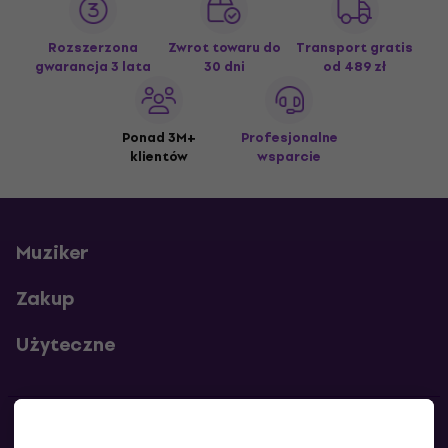
Rozszerzona
Zwrot towaru do
Transport gratis
gwarancja 3 lata
30 dni
od 489 zł
Ponad 3M+
Profesjonalne
klientów
wsparcie
Muziker
Zakup
Użyteczne
Kontakty