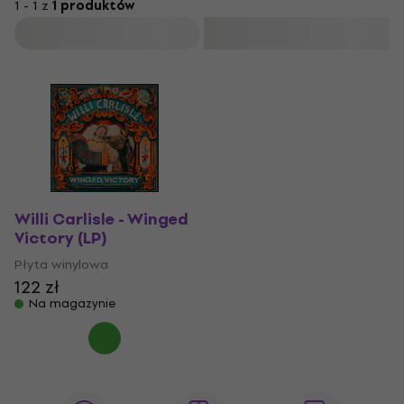
1 - 1 z
1 produktów
Filtruj
Willi Carlisle - Winged
Victory (LP)
Płyta winylowa
122 zł
Na magazynie