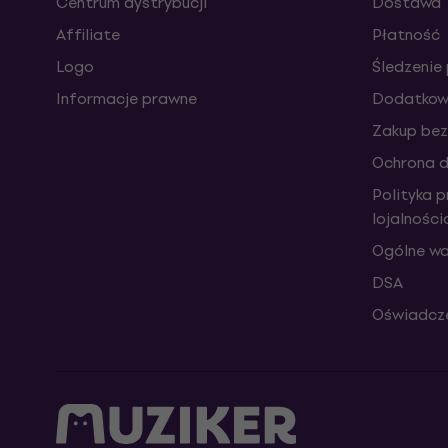
Centrum dystrybucji
Dostawa
Affiliate
Płatność
Logo
Śledzenie 
Informacje prawne
Dodatkowe
Zakup bez
Ochrona 
Polityka 
lojalnośc
Ogólne wa
DSA
Oświadcze