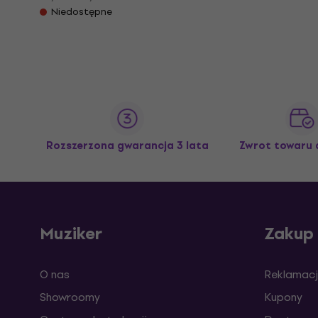
Niedostępne
Rozszerzona gwarancja 3 lata
Zwrot towaru 
Muziker
Zakup
O nas
Reklamacj
Showroomy
Kupony