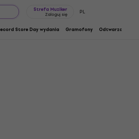
Pomysł na prezent
FAQ
Muziker Blog
Strefa Muziker
PL
Zaloguj się
ecord Store Day wydania
Gramofony
Odtwarzacze mu