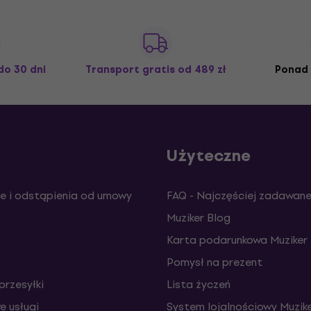
do 30 dni
Transport gratis
od 489 zł
Ponad 
Użyteczne
e i odstąpienia od umowy
FAQ - Najczęściej zadawane
Muziker Blog
Karta podarunkowa Muziker
Pomysł na prezent
przesyłki
Lista życzeń
 usługi
System lojalnościowy Muzike