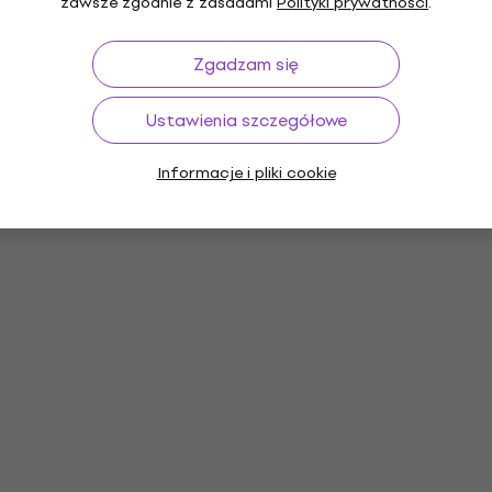
zawsze zgodnie z zasadami
Polityki prywatności
.
Zgadzam się
Ustawienia szczegółowe
Informacje i pliki cookie