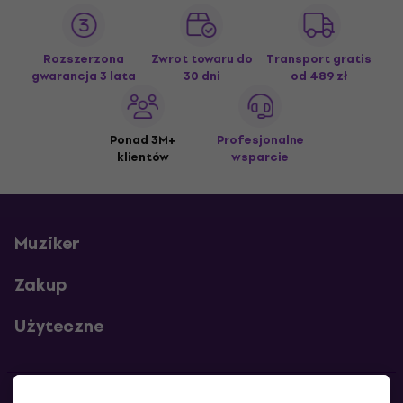
Rozszerzona
Zwrot towaru do
Transport gratis
gwarancja 3 lata
30 dni
od 489 zł
Ponad 3M+
Profesjonalne
klientów
wsparcie
Muziker
Zakup
Użyteczne