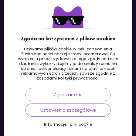
Kontakty
Skontaktuj się z nami
Zgoda na korzystanie z plików cookies
Używamy plików cookie w celu zapewnienia
funkcjonalności naszej strony internetowej. Po
wyrażeniu przez użytkownika jego zgody na takie
działanie, wykorzystujemy je do analizy ruchu na
stronie i personalizacji reklam na platformach
reklamowych stron trzecich, zawsze zgodnie z
PL
zasadami
Polityki prywatności
.
Zgadzam się
Ustawienia szczegółowe
Informacje i pliki cookie
© 2004-2026 MUZIKER a.s.