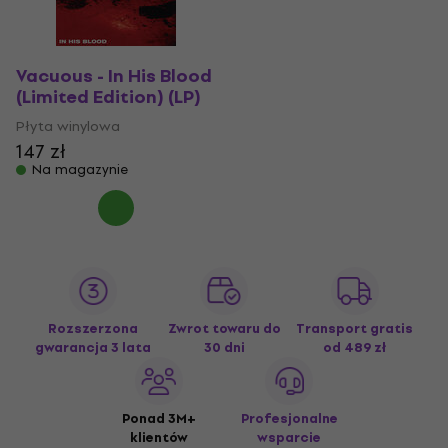
Vacuous - In His Blood
(Limited Edition) (LP)
Płyta winylowa
147 zł
Na magazynie
Rozszerzona
Zwrot towaru do
Transport gratis
gwarancja 3 lata
30 dni
od 489 zł
Ponad 3M+
Profesjonalne
klientów
wsparcie