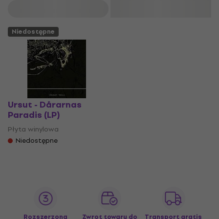
Filtruj
Niedostępne
Ursut - Dårarnas
Paradis (LP)
Płyta winylowa
Niedostępne
Rozszerzona
Zwrot towaru do
Transport gratis