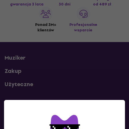
gwarancja 3 lata
30 dni
od 489 zł
Ponad 3M+
Profesjonalne
klientów
wsparcie
Muziker
Zakup
Użyteczne
Kontakty
Skontaktuj się z nami