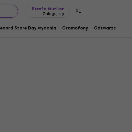
Pomysł na prezent
FAQ
Muziker Blog
Strefa Muziker
PL
Zaloguj się
ecord Store Day wydania
Gramofony
Odtwarzacze mu