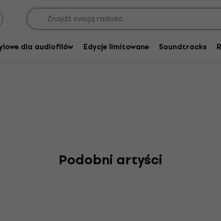
ukku Scription
ylowe dla audiofilów
Edycje limitowane
Soundtracks
R
Podobni artyści