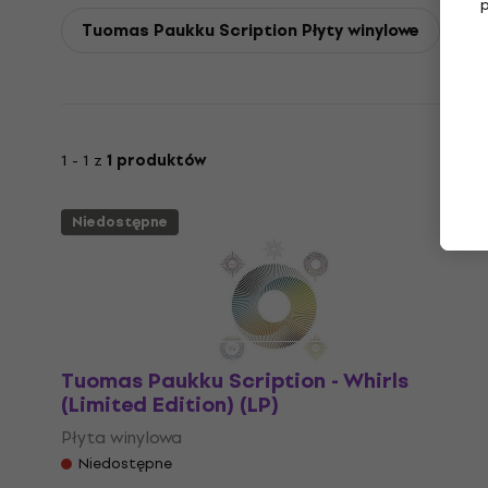
Tuomas Paukku Scription Płyty winylowe
1 - 1 z
1 produktów
Niedostępne
Tuomas Paukku Scription - Whirls
(Limited Edition) (LP)
Płyta winylowa
Niedostępne