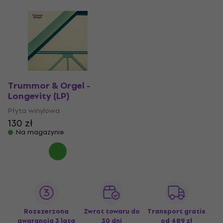
Trummor & Orgel -
Longevity (LP)
Płyta winylowa
130 zł
Na magazynie
Rozszerzona
Zwrot towaru do
Transport gratis
gwarancja 3 lata
30 dni
od 489 zł