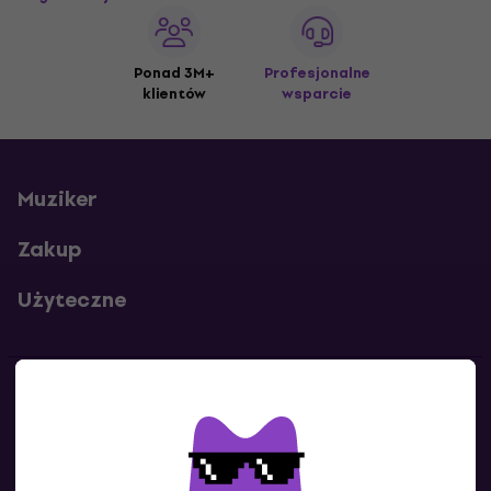
Ponad 3M+
Profesjonalne
klientów
wsparcie
Muziker
Zakup
Użyteczne
Kontakty
Skontaktuj się z nami