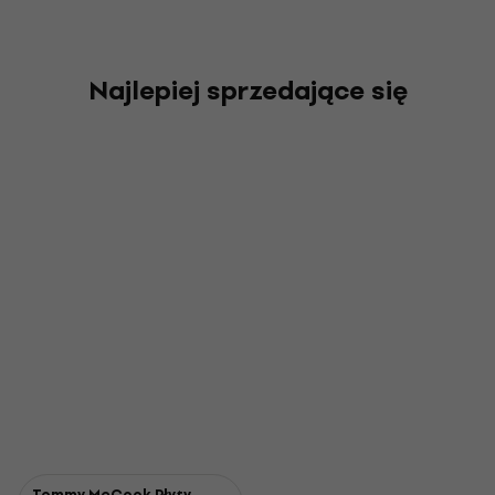
Najlepiej sprzedające się
Tommy McCook Płyty