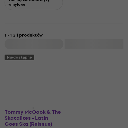
winylowe
1 - 1 z
1 produktów
Filtruj
Niedostępne
Tommy McCook & The
Skatalites - Latin
Goes Ska (Reissue)