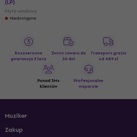
(LP)
Płyta winylowa
Niedostępne
Rozszerzona
Zwrot towaru do
Transport gratis
gwarancja 3 lata
30 dni
od 489 zł
Ponad 3M+
Profesjonalne
klientów
wsparcie
Muziker
Zakup