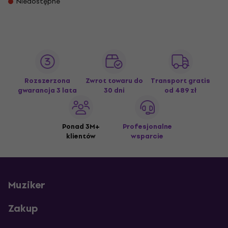
Niedostępne
Rozszerzona
Zwrot towaru do
Transport gratis
gwarancja 3 lata
30 dni
od 489 zł
Ponad 3M+
Profesjonalne
klientów
wsparcie
Muziker
Zakup