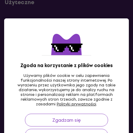
Użyteczne
Kontakty
Skontaktuj się z nami
Zgoda na korzystanie z plików cookies
Używamy plików cookie w celu zapewnienia
funkcjonalności naszej strony internetowej. Po
wyrażeniu przez użytkownika jego zgody na takie
działanie, wykorzystujemy je do analizy ruchu na
stronie i personalizacji reklam na platformach
reklamowych stron trzecich, zawsze zgodnie z
PL
zasadami
Polityki prywatności
.
Zgadzam się