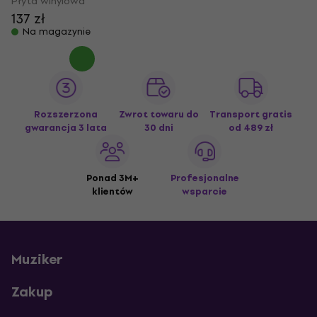
Płyta winylowa
137 zł
Na magazynie
Rozszerzona
Zwrot towaru do
Transport gratis
gwarancja 3 lata
30 dni
od 489 zł
Ponad 3M+
Profesjonalne
klientów
wsparcie
Muziker
Zakup