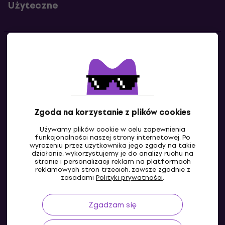
Użyteczne
Kontakty
Skontaktuj się z nami
Zgoda na korzystanie z plików cookies
Używamy plików cookie w celu zapewnienia
funkcjonalności naszej strony internetowej. Po
wyrażeniu przez użytkownika jego zgody na takie
działanie, wykorzystujemy je do analizy ruchu na
stronie i personalizacji reklam na platformach
reklamowych stron trzecich, zawsze zgodnie z
PL
zasadami
Polityki prywatności
.
Zgadzam się