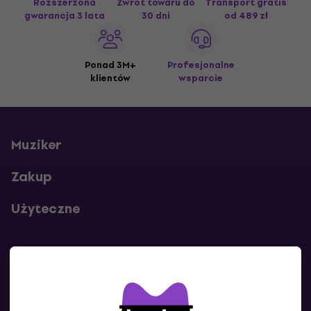
Rozszerzona
Zwrot towaru do
Transport gratis
gwarancja 3 lata
30 dni
od 489 zł
Ponad 3M+
Profesjonalne
klientów
wsparcie
Muziker
Zakup
Użyteczne
Kontakty
Skontaktuj się z nami