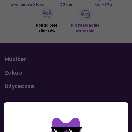
gwarancja 3 lata
30 dni
od 489 zł
Ponad 3M+
Profesjonalne
klientów
wsparcie
Muziker
Zakup
Użyteczne
Kontakty
Skontaktuj się z nami