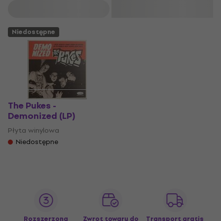
Filtruj
Niedostępne
The Pukes -
Demonized (LP)
Płyta winylowa
Niedostępne
Rozszerzona
Zwrot towaru do
Transport gratis