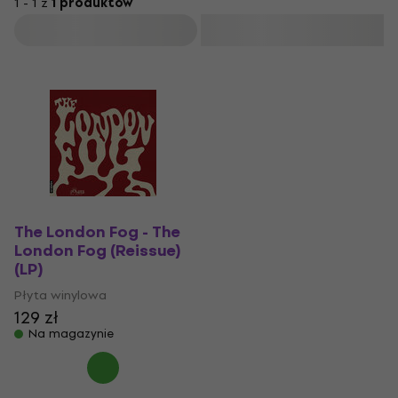
1 - 1 z
1 produktów
Filtruj
The London Fog - The
London Fog (Reissue)
(LP)
Płyta winylowa
129 zł
Na magazynie