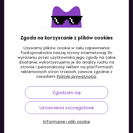
Kontakty
Skontaktuj się z nami
Zgoda na korzystanie z plików cookies
Używamy plików cookie w celu zapewnienia
funkcjonalności naszej strony internetowej. Po
wyrażeniu przez użytkownika jego zgody na takie
działanie, wykorzystujemy je do analizy ruchu na
stronie i personalizacji reklam na platformach
reklamowych stron trzecich, zawsze zgodnie z
PL
zasadami
Polityki prywatności
.
Zgadzam się
Ustawienia szczegółowe
Informacje i pliki cookie
© 2004-2026 MUZIKER a.s.