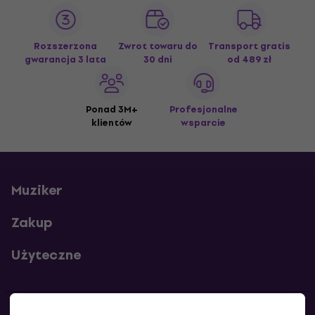
Rozszerzona
Zwrot towaru do
Transport gratis
gwarancja 3 lata
30 dni
od 489 zł
Ponad 3M+
Profesjonalne
klientów
wsparcie
Muziker
Zakup
Użyteczne