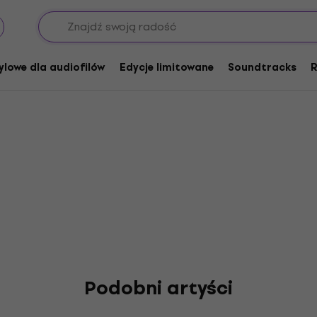
n Gap
ylowe dla audiofilów
Edycje limitowane
Soundtracks
R
Podobni artyści