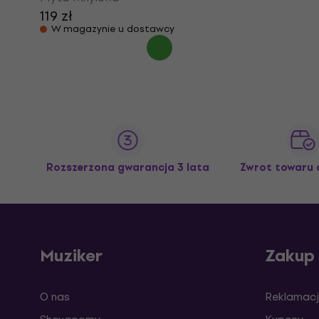
119 zł
W magazynie u dostawcy
Rozszerzona gwarancja 3 lata
Zwrot towaru 
Muziker
Zakup
O nas
Reklamacj