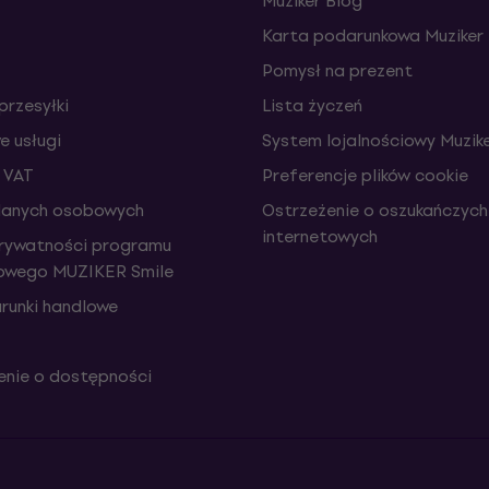
Muziker Blog
Karta podarunkowa Muziker
Pomysł na prezent
przesyłki
Lista życzeń
 usługi
System lojalnościowy Muzike
 VAT
Preferencje plików cookie
danych osobowych
Ostrzeżenie o oszukańczych
internetowych
prywatności programu
iowego MUZIKER Smile
runki handlowe
nie o dostępności