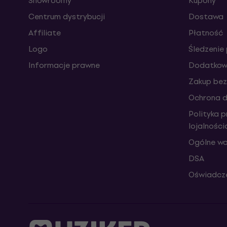
Showroomy
Kupony
Centrum dystrybucji
Dostawa
Affiliate
Płatność
Logo
Śledzenie 
Informacje prawne
Dodatkowe
Zakup bez
Ochrona 
Polityka 
lojalnośc
Ogólne wa
DSA
Oświadcze