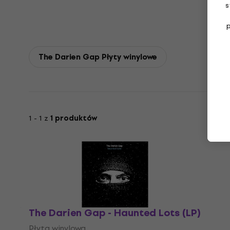
s
The Darien Gap Płyty winylowe
1 - 1 z
1 produktów
The Darien Gap - Haunted Lots (LP)
Płyta winylowa