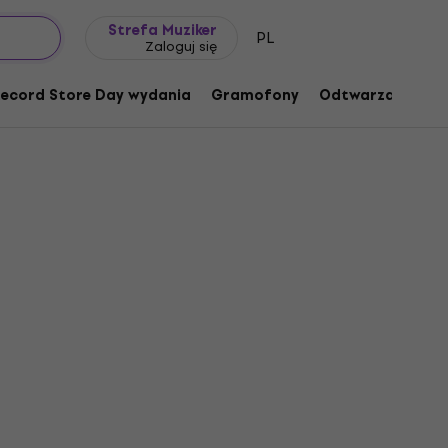
Pomysł na prezent
FAQ
Muziker Blog
Strefa Muziker
PL
Zaloguj się
ecord Store Day wydania
Gramofony
Odtwarzacze mu