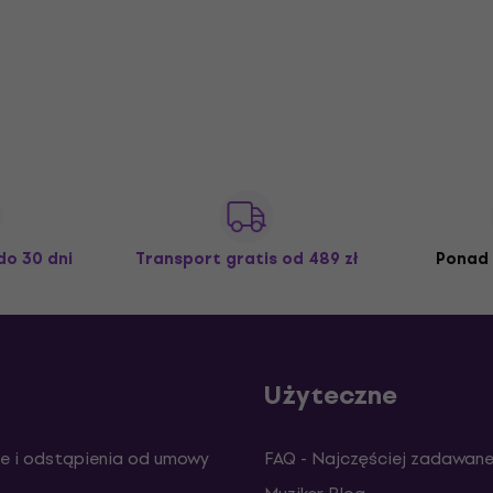
do 30 dni
Transport gratis
od 489 zł
Ponad 
Użyteczne
e i odstąpienia od umowy
FAQ - Najczęściej zadawane