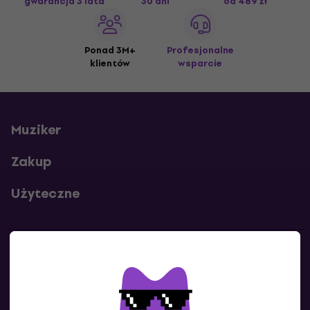
gwarancja 3 lata
30 dni
od 489 zł
Ponad 3M+
Profesjonalne
klientów
wsparcie
Muziker
Zakup
Użyteczne
Kontakty
Skontaktuj się z nami