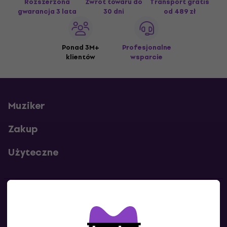
Rozszerzona
Zwrot towaru do
Transport gratis
gwarancja 3 lata
30 dni
od 489 zł
Ponad 3M+
Profesjonalne
klientów
wsparcie
Muziker
Zakup
Użyteczne
Kontakty
Skontaktuj się z nami