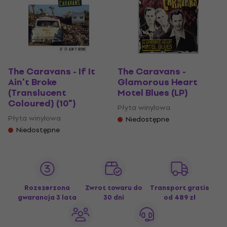
The Caravans - If It
The Caravans -
Ain't Broke
Glamorous Heart
(Translucent
Motel Blues (LP)
Coloured) (10")
Płyta winylowa
Płyta winylowa
Niedostępne
Niedostępne
Rozszerzona
Zwrot towaru do
Transport gratis
gwarancja 3 lata
30 dni
od 489 zł