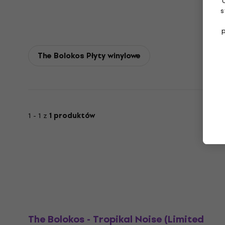
s
The Bolokos Płyty winylowe
1 - 1 z
1 produktów
The Bolokos - Tropikal Noise (Limited