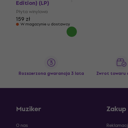
Edition) (LP)
Płyta winylowa
159 zł
W magazynie u dostawcy
Rozszerzona gwarancja 3 lata
Zwrot towaru 
Muziker
Zakup
O nas
Reklamacj