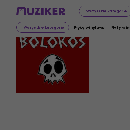
Wszystkie kategorie
The Bolok
Płyty winylowe
Płyty win
Wszystkie kategorie