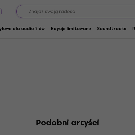
os
ylowe dla audiofilów
Edycje limitowane
Soundtracks
R
Podobni artyści