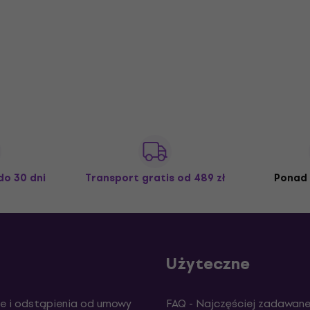
do 30 dni
Transport gratis
od 489 zł
Ponad 
Użyteczne
e i odstąpienia od umowy
FAQ - Najczęściej zadawane