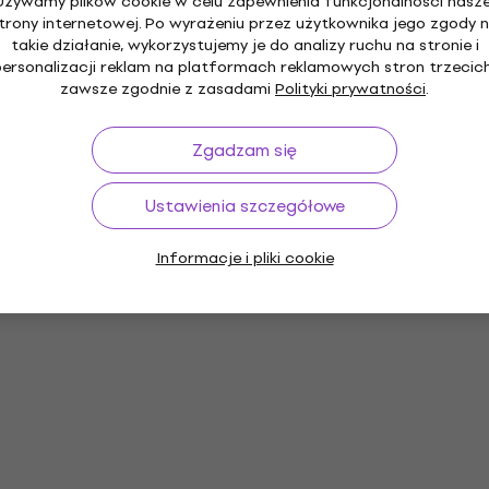
Używamy plików cookie w celu zapewnienia funkcjonalności nasze
trony internetowej. Po wyrażeniu przez użytkownika jego zgody 
takie działanie, wykorzystujemy je do analizy ruchu na stronie i
personalizacji reklam na platformach reklamowych stron trzecich
zawsze zgodnie z zasadami
Polityki prywatności
.
Zgadzam się
Ustawienia szczegółowe
Informacje i pliki cookie