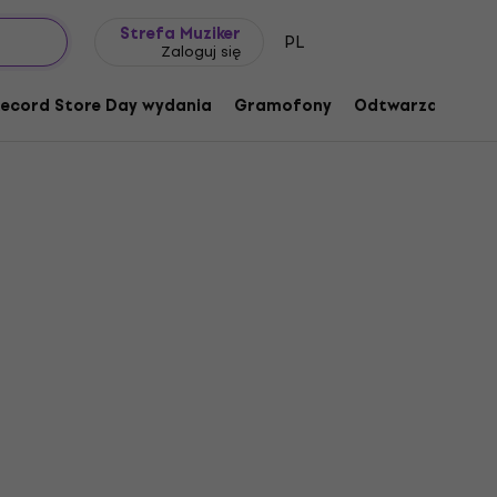
Pomysł na prezent
FAQ
Muziker Blog
Strefa Muziker
PL
Zaloguj się
ecord Store Day wydania
Gramofony
Odtwarzacze mu