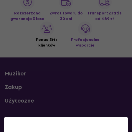
Rozszerzona
Zwrot towaru do
Transport gratis
gwarancja 3 lata
30 dni
od 489 zł
Ponad 3M+
Profesjonalne
klientów
wsparcie
Muziker
Zakup
Użyteczne
Kontakty