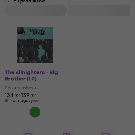
1 - 1 z
1 produktów
Filtruj
The Allnighters - Big
Brother (LP)
Płyta winylowa
134 zł
139 zł
Na magazynie