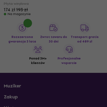
Płyta winylowa
174 zł
193 zł
Na magazynie
Rozszerzona
Zwrot towaru do
Transport gratis
gwarancja 3 lata
30 dni
od 489 zł
Ponad 3M+
Profesjonalne
klientów
wsparcie
Muziker
Zakup