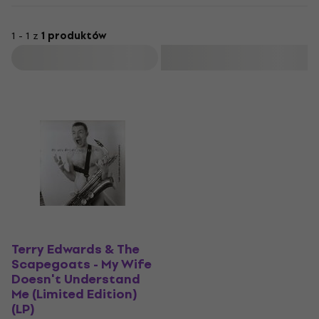
1 - 1 z
1 produktów
Filtruj
Terry Edwards & The
Scapegoats - My Wife
Doesn't Understand
Me (Limited Edition)
(LP)