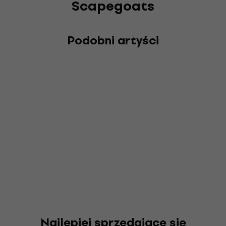
Scapegoats
Podobni artyści
Najlepiej sprzedające się