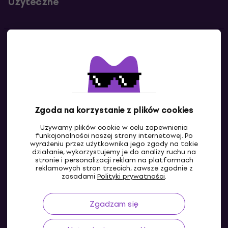
Użyteczne
Kontakty
Skontaktuj się z nami
Zgoda na korzystanie z plików cookies
Używamy plików cookie w celu zapewnienia
funkcjonalności naszej strony internetowej. Po
wyrażeniu przez użytkownika jego zgody na takie
działanie, wykorzystujemy je do analizy ruchu na
stronie i personalizacji reklam na platformach
reklamowych stron trzecich, zawsze zgodnie z
PL
zasadami
Polityki prywatności
.
Zgadzam się