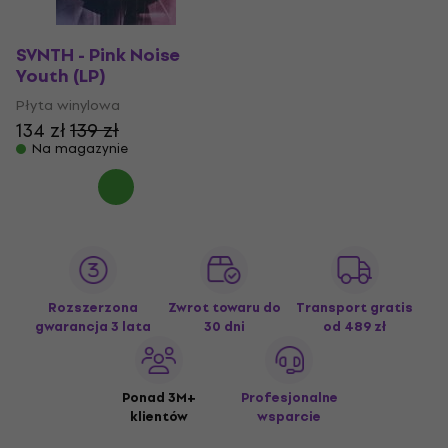
SVNTH - Pink Noise
Youth (LP)
Płyta winylowa
134 zł
139 zł
Na magazynie
Rozszerzona
Zwrot towaru do
Transport gratis
gwarancja 3 lata
30 dni
od 489 zł
Ponad 3M+
Profesjonalne
klientów
wsparcie