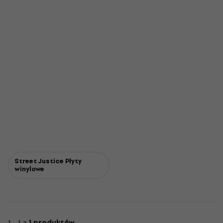
Street Justice Płyty
winylowe
1 - 1 z
1 produktów