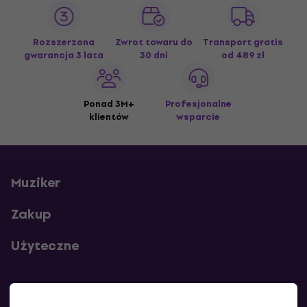
Rozszerzona
Zwrot towaru do
Transport gratis
gwarancja 3 lata
30 dni
od 489 zł
Ponad 3M+
Profesjonalne
klientów
wsparcie
Muziker
Zakup
Użyteczne