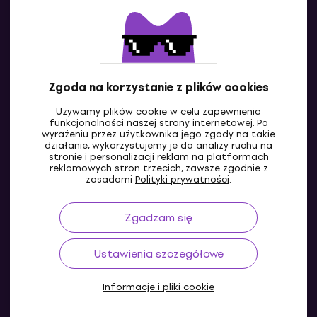
Kontakty
Skontaktuj się z nami
Zgoda na korzystanie z plików cookies
Używamy plików cookie w celu zapewnienia
funkcjonalności naszej strony internetowej. Po
wyrażeniu przez użytkownika jego zgody na takie
działanie, wykorzystujemy je do analizy ruchu na
stronie i personalizacji reklam na platformach
reklamowych stron trzecich, zawsze zgodnie z
PL
zasadami
Polityki prywatności
.
Zgadzam się
Ustawienia szczegółowe
Informacje i pliki cookie
© 2004-2026 MUZIKER a.s.