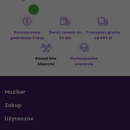
Rozszerzona
Zwrot towaru do
Transport gratis
gwarancja 3 lata
30 dni
od 489 zł
Ponad 3M+
Profesjonalne
klientów
wsparcie
Muziker
Zakup
Użyteczne