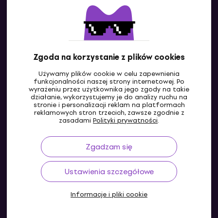
Skontaktuj się z nami
Zgoda na korzystanie z plików cookies
Używamy plików cookie w celu zapewnienia
funkcjonalności naszej strony internetowej. Po
wyrażeniu przez użytkownika jego zgody na takie
działanie, wykorzystujemy je do analizy ruchu na
stronie i personalizacji reklam na platformach
reklamowych stron trzecich, zawsze zgodnie z
PL
zasadami
Polityki prywatności
.
Zgadzam się
Ustawienia szczegółowe
Informacje i pliki cookie
© 2004-2026 MUZIKER a.s.