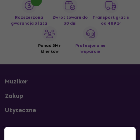
Rozszerzona
Zwrot towaru do
Transport gratis
gwarancja 3 lata
30 dni
od 489 zł
Ponad 3M+
Profesjonalne
klientów
wsparcie
Muziker
Zakup
Użyteczne
Kontakty