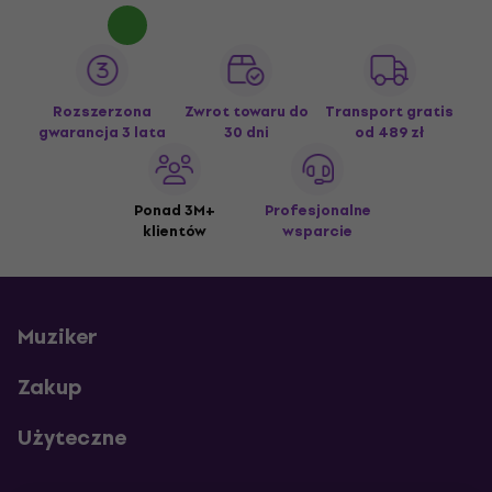
Rozszerzona
Zwrot towaru do
Transport gratis
gwarancja 3 lata
30 dni
od 489 zł
Ponad 3M+
Profesjonalne
klientów
wsparcie
Muziker
Zakup
Użyteczne