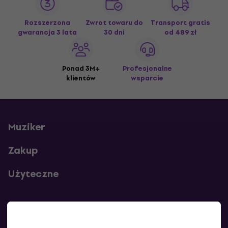
Rozszerzona
Zwrot towaru do
Transport gratis
gwarancja 3 lata
30 dni
od 489 zł
Ponad 3M+
Profesjonalne
klientów
wsparcie
Muziker
Zakup
Użyteczne
Kontakty