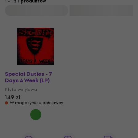
1 - 1 z
1 produktów
Filtruj
Special Duties - 7
Days A Week (LP)
Płyta winylowa
149 zł
W magazynie u dostawcy